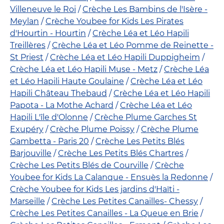
Villeneuve le Roi
Crèche Les Bambins de l'Isère -
Meylan
Crèche Youbee for Kids Les Pirates
d'Hourtin - Hourtin
Crèche Léa et Léo Hapili
Treillères
Crèche Léa et Léo Pomme de Reinette -
St Priest
Crèche Léa et Léo Hapili Duppigheim
Crèche Léa et Léo Hapili Muse - Metz
Crèche Léa
et Léo Hapili Haute Goulaine
Crèche Léa et Léo
Hapili Château Thebaud
Crèche Léa et Léo Hapili
Papota - La Mothe Achard
Crèche Léa et Léo
Hapili L'île d'Olonne
Crèche Plume Garches St
Exupéry
Crèche Plume Poissy
Crèche Plume
Gambetta - Paris 20
Crèche Les Petits Blés
Barjouville
Crèche Les Petits Blés Chartres
Crèche Les Petits Blés de Courville
Crèche
Youbee for Kids La Calanque - Ensuès la Redonne
Crèche Youbee for Kids Les jardins d'Haïti -
Marseille
Crèche Les Petites Canailles- Chessy
Crèche Les Petites Canailles - La Queue en Brie