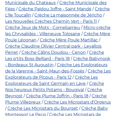
Municipale du Chateaux
Crèche Municipale des
Fées
Crèche Païdou Joffre - Saint Mandé
Crèche
L'île Toucalîn
Crèche La maisonnée de Jéricho
Les Nouvelles Crèches Chemin Vert - Paris 11
Crèche Jeux de Mots - Cornebarrieu
Micro-crèche
les Chrysalides - Villeneuve Tolosane
Crèche Mère
Poule Léognan
Crèche Mère Poule Martillac
Crèche Claudine Olivier Central park - Levallois
Perret
Crèche Câlins Doudou - Cenon
Crèche
Les p'tits Boss Belliard - Paris 18
Crèche Babynook
- Bordeaux St Augustin
Crèche Les Explorateurs
de la Varenne - Saint-Maur-des-Fossés
Crèche Les
Explorateurs de Picpus - Paris 12
Crèche Les
Explorateurs de Saint Germain en Laye
Crèche
Nos heureux Petits Potams - Bougival
Crèche
Beynost
Crèche Plume Joffrin - Paris 18
Crèche
Plume Villepreux
Crèche Les Microstars d'Orgerus
Crèche Les Microstars du Bourget
Crèche Baby
Montessori Le Pecq
Crèche Les Microstars de