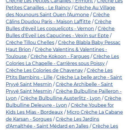
Crèche Les Petites Canailles - Ermont
Crèche Les
Petites Canailles - Le Raincy
Crèche Au Village
des Nounours Saint Ouen l'Aumone
Crèche
Câlins Doudou Paris - Maison Laffitte
Crèche
Bulles d'éveil Les coquelicots - Vernon
Crèche
Bulles d'Eveil Les Capucines - Vexin sur Epte
Crèche Tillou Chelles
Crèche Blabla Baby Pessac
Haut Brion
Crèche Valentins & Valentines -
Toulouse
Crèche Kokoon - Fargues
Crèche Les
Colories La Chapelle - Carrières sous Poissy
Crèche Les Colories de Chavenay
Crèche Les
P'tits Bambins - Lille
Crèche La belle arche - Saint
Pryvé Saint Mesmin
Crèche Archibelle - Saint
Pryvé Saint Mesmin
Crèche Bulbulline Pailleron -
Lyon
Crèche Bulbulline Austerlitz - Lyon
Crèche
Bulbulline Deleuvre - Lyon
Crèche Youbee for
Kids Les Mias - Bordeaux
Micro Crèche La Cabane
de Karsan - Sorgues
Crèche Les Jardins
d'Amalthée - Saint Médard en Jalles
Crèche Les