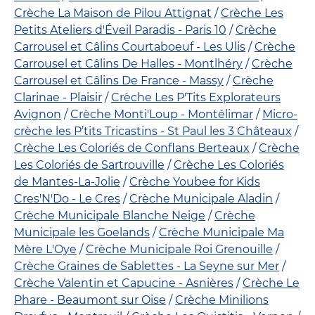
Crèche La Maison de Pilou Attignat
Crèche Les
Petits Ateliers d'Éveil Paradis - Paris 10
Crèche
Carrousel et Câlins Courtaboeuf - Les Ulis
Crèche
Carrousel et Câlins De Halles - Montlhéry
Crèche
Carrousel et Câlins De France - Massy
Crèche
Clarinae - Plaisir
Crèche Les P'Tits Explorateurs
Avignon
Crèche Monti'Loup - Montélimar
Micro-
crèche les P’tits Tricastins - St Paul les 3 Châteaux
Crèche Les Coloriés de Conflans Berteaux
Crèche
Les Coloriés de Sartrouville
Crèche Les Coloriés
de Mantes-La-Jolie
Crèche Youbee for Kids
Cres'N'Do - Le Cres
Crèche Municipale Aladin
Crèche Municipale Blanche Neige
Crèche
Municipale les Goelands
Crèche Municipale Ma
Mère L'Oye
Crèche Municipale Roi Grenouille
Crèche Graines de Sablettes - La Seyne sur Mer
Crèche Valentin et Capucine - Asnières
Crèche Le
Phare - Beaumont sur Oise
Crèche Minilions