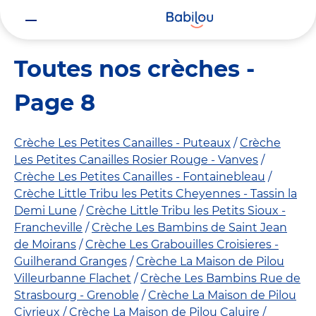
Vous
Accueil
Toutes nos crèches
Page 8 sur 18
êtes
ici
Toutes nos crèches -
Page 8
Crèche Les Petites Canailles - Puteaux
Crèche
Les Petites Canailles Rosier Rouge - Vanves
Crèche Les Petites Canailles - Fontainebleau
Crèche Little Tribu les Petits Cheyennes - Tassin la
Demi Lune
Crèche Little Tribu les Petits Sioux -
Francheville
Crèche Les Bambins de Saint Jean
de Moirans
Crèche Les Grabouilles Croisieres -
Guilherand Granges
Crèche La Maison de Pilou
Villeurbanne Flachet
Crèche Les Bambins Rue de
Strasbourg - Grenoble
Crèche La Maison de Pilou
Civrieux
Crèche La Maison de Pilou Caluire