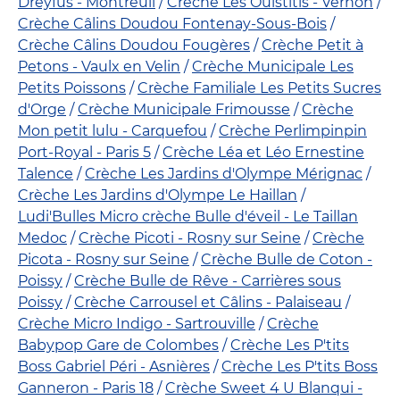
Dreyfus - Montreuil
Crèche Les Ouistitis - Vernon
Crèche Câlins Doudou Fontenay-Sous-Bois
Crèche Câlins Doudou Fougères
Crèche Petit à
Petons - Vaulx en Velin
Crèche Municipale Les
Petits Poissons
Crèche Familiale Les Petits Sucres
d'Orge
Crèche Municipale Frimousse
Crèche
Mon petit lulu - Carquefou
Crèche Perlimpinpin
Port-Royal - Paris 5
Crèche Léa et Léo Ernestine
Talence
Crèche Les Jardins d'Olympe Mérignac
Crèche Les Jardins d'Olympe Le Haillan
Ludi'Bulles Micro crèche Bulle d'éveil - Le Taillan
Medoc
Crèche Picoti - Rosny sur Seine
Crèche
Picota - Rosny sur Seine
Crèche Bulle de Coton -
Poissy
Crèche Bulle de Rêve - Carrières sous
Poissy
Crèche Carrousel et Câlins - Palaiseau
Crèche Micro Indigo - Sartrouville
Crèche
Babypop Gare de Colombes
Crèche Les P'tits
Boss Gabriel Péri - Asnières
Crèche Les P'tits Boss
Ganneron - Paris 18
Crèche Sweet 4 U Blanqui -