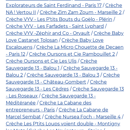
Explorateurs de Saint Ferdinand - Paris 17
Crèche
NA ! Vertou II
Crèche Zim Zam Zoum - Marseille 2
Crèche VYV - Les P’tits Bouts du Goëlo - Plérin
Crèche VYV - Les Farfadets - Saint Lyphard
Crèche VYV -Zéphir and Co - Orvault
Crèche Baby
Love Castanet Tolosan
Crèche Baby Love
Escalquens
Crèche La Micro Chouette de Decaen
- Paris 12
Crèche Oursons et Cie Rambouillet 2
Crèche Oursons et Cie Les Ulis
Crèche
Sauvegarde 13 - Balou 1
Crèche Sauvegarde 13 -
Balou 2
Crèche Sauvegarde 13 - Balou 3
Crèche
Sauvegarde 13 - Château-Gombert
Crèche
Sauvegarde 13 - Les Cèdres
Crèche Sauvegarde 13
- Les Roseaux
Crèche Sauvegarde 13 -
Méditéranée
Crèche La Cabane des
entrepreneurs - Paris
Crèche La Cabane de
Marcel Sembat
Crèche Nursea Foch - Marseille 4
Crèche Les P'tits Loups voient double - Montigny