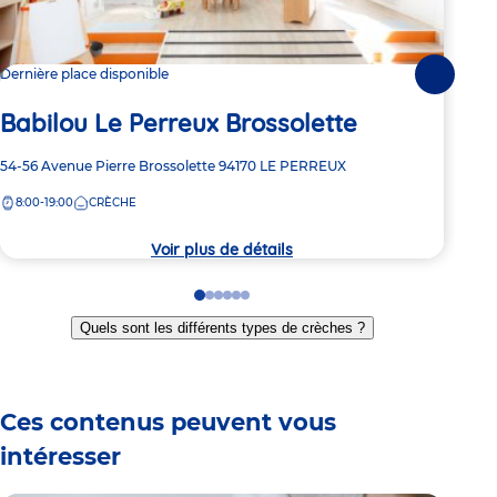
Dernière place disponible
2 pl
Suivante
Babilou Le Perreux Brossolette
Ba
Adresse
54-56 Avenue Pierre Brossolette
94170
LE PERREUX
Adre
45 R
de
de
8:00-19:00
CRÈCHE
7:
la
la
crèche
crèc
Voir plus de détails
Go
Go
Go
Go
Go
Go
to
to
to
to
to
to
Quels sont les différents types de crèches ?
slide
slide
slide
slide
slide
slide
1
2
3
4
5
6
Ces contenus peuvent vous
intéresser