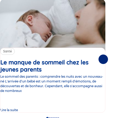
Santé
Sa
Le manque de sommeil chez les
Gr
Suivante
jeunes parents
Article
co
Le sommeil des parents : comprendre les nuits avec un nouveau-
Les 
né L'arrivée d'un bébé est un moment rempli d'émotions, de
les 
découvertes et de bonheur. Cependant, elle s'accompagne aussi
l'es
de nombreux
gast
Lire la suite
Lire 