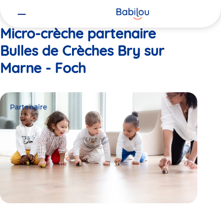
Vous
Accueil
Bulles de Crèches Bry sur Marne - Foch
êtes
ici
Micro-crèche partenaire
Bulles de Crèches Bry sur
Marne - Foch
Partenaire