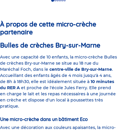
Go
Go
Go
Go
Go
Go
to
to
to
to
to
to
slide
slide
slide
slide
slide
slide
1
2
3
4
5
6
À propos de cette micro-crèche
partenaire
Bulles de crèches Bry-sur-Marne
Avec une capacité de 10 enfants, la micro-crèche Bulles
de crèches Bry-sur-Marne se situe au 18 rue du
Maréchal Foch, dans le
centre-ville de Bry-sur-Marne
.
Accueillant des enfants âgés de 4 mois jusqu'à 4 ans,
de 8h à 18h30, elle est idéalement située à
10 minutes
du RER A
et proche de l'école Jules Ferry. Elle prend
en charge le lait et les repas nécessaires à une journée
en crèche et dispose d'un local à poussettes très
pratique.
Une micro-crèche dans un bâtiment Eco
Avec une décoration aux couleurs apaisantes, la micro-