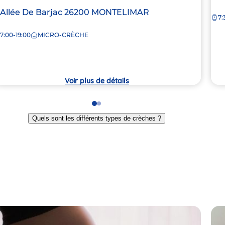
de
dresse
 Allée De Barjac
26200
MONTELIMAR
7:
la
e
crè
7:00-19:00
MICRO-CRÈCHE
rèche
Voir plus de détails
Go
Go
to
to
Quels sont les différents types de crèches ?
slide
slide
1
2