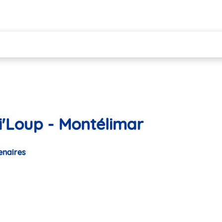
i'Loup - Montélimar
enaires