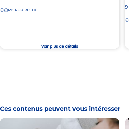
de
A
9
MICRO-CRÈCHE
la
d
crèche
la
c
Voir plus de détails
Ces contenus peuvent vous intéresser