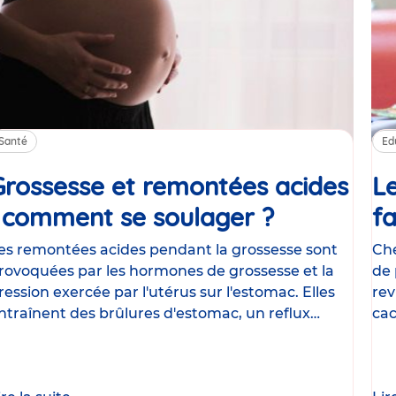
Santé
Ed
Grossesse et remontées acides
Le
: comment se soulager ?
Article
fa
es remontées acides pendant la grossesse sont
Che
rovoquées par les hormones de grossesse et la
de 
ression exercée par l'utérus sur l'estomac. Elles
rev
ntraînent des brûlures d'estomac, un reflux
cac
astrique
le