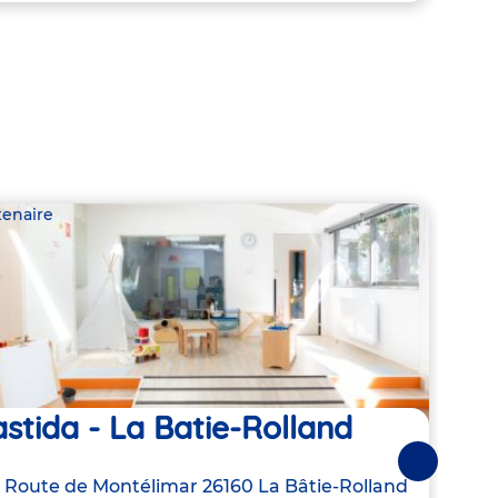
tenaire
Parte
stida - La Batie-Rolland
Mic
Ch
Suivantes
resse
 Route de Montélimar
26160
La Bâtie-Rolland