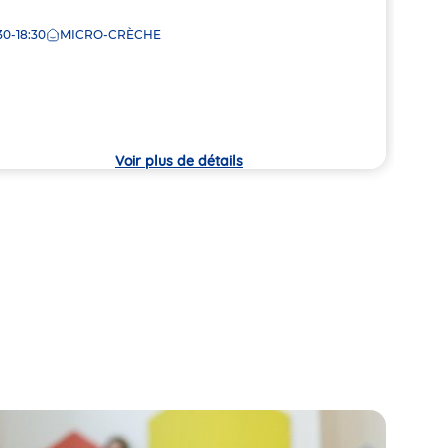
Adre
240 
30-18:30
MICRO-CRÈCHE
de
CHÂ
che
la
7:00
crèc
Voir plus de détails