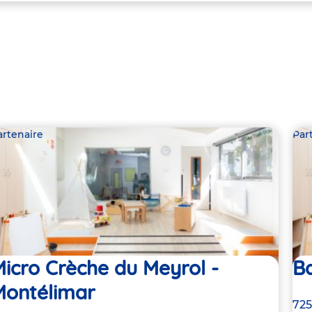
artenaire
Par
icro Crèche du Meyrol -
Ba
Montélimar
Ad
725