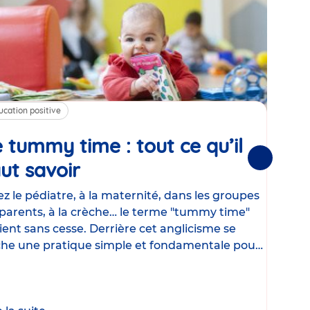
ucation positive
Alim
 tummy time : tout ce qu’il
Cha
Suivantes
ut savoir
Article
mé
con
z le pédiatre, à la maternité, dans les groupes
parents, à la crèche… le terme "tummy time"
Le la
ient sans cesse. Derrière cet anglicisme se
d’ut
he une pratique simple et fondamentale pour
temp
rapi
crée