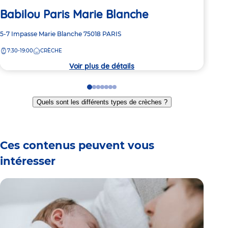
Babilou Paris Marie Blanche
Ba
Adresse
5-7 Impasse Marie Blanche
75018
PARIS
Adre
17-2
de
de
7:30-19:00
CRÈCHE
8:
la
la
crèche
crèc
Voir plus de détails
Go
Go
Go
Go
Go
Go
Go
to
to
to
to
to
to
to
Quels sont les différents types de crèches ?
slide
slide
slide
slide
slide
slide
slide
1
2
3
4
5
6
7
Ces contenus peuvent vous
intéresser