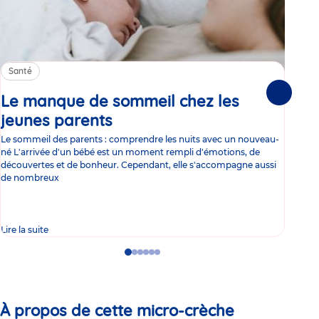
Santé
Sa
Le manque de sommeil chez les
Gr
Suivante
jeunes parents
Article
co
Le sommeil des parents : comprendre les nuits avec un nouveau-
Les 
né L'arrivée d'un bébé est un moment rempli d'émotions, de
les 
découvertes et de bonheur. Cependant, elle s'accompagne aussi
l'es
de nombreux
gast
Lire la suite
Lire 
Go
Go
Go
Go
Go
Go
to
to
to
to
to
to
slide
slide
slide
slide
slide
slide
1
2
3
4
5
6
À propos de cette micro-crèche