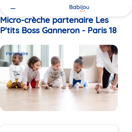
Vous
Accueil
Les P'tits Boss Ganneron - Paris 18
êtes
ici
Micro-crèche partenaire Les
P'tits Boss Ganneron - Paris 18
Partenaire