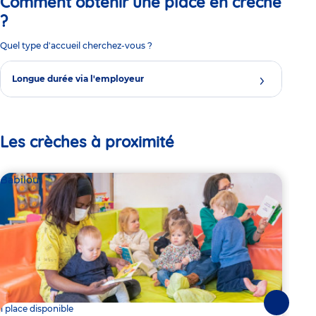
Comment obtenir une place en crèche
?
Quel type d'accueil cherchez-vous ?
Longue durée via l'employeur
Les crèches à proximité
Babilou
Bab
Suivante
1 place disponible
2 pl