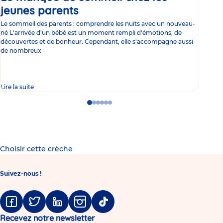
jeunes parents
Article
co
Le sommeil des parents : comprendre les nuits avec un nouveau-
Les 
né L'arrivée d'un bébé est un moment rempli d'émotions, de
les 
découvertes et de bonheur. Cependant, elle s'accompagne aussi
l'es
de nombreux
gast
Lire la suite
Lire 
Go
Go
Go
Go
Go
Go
to
to
to
to
to
to
slide
slide
slide
slide
slide
slide
1
2
3
4
5
6
Choisir cette crèche
Suivez-nous !
Facebook
Twitter
Linkedin
Instagram
Tiktok
Recevez notre newsletter