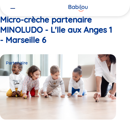
Vous
Accueil
MINOLUDO - L'Ile aux Anges 1 - Marseille 6
êtes
ici
Micro-crèche partenaire
MINOLUDO - L'Ile aux Anges 1
- Marseille 6
Partenaire