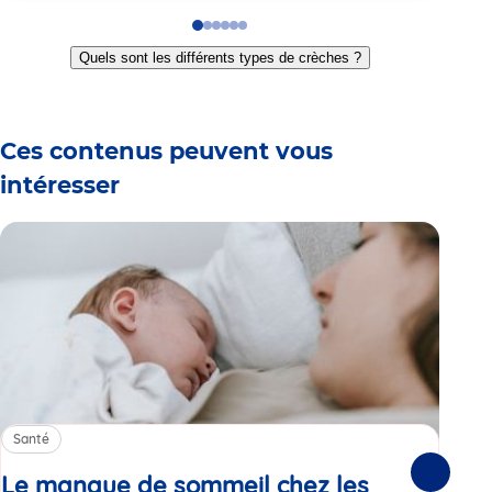
Go
Go
Go
Go
Go
Go
to
to
to
to
to
to
Quels sont les différents types de crèches ?
slide
slide
slide
slide
slide
slide
1
2
3
4
5
6
Ces contenus peuvent vous
intéresser
Santé
Sa
Le manque de sommeil chez les
Gr
Suivante