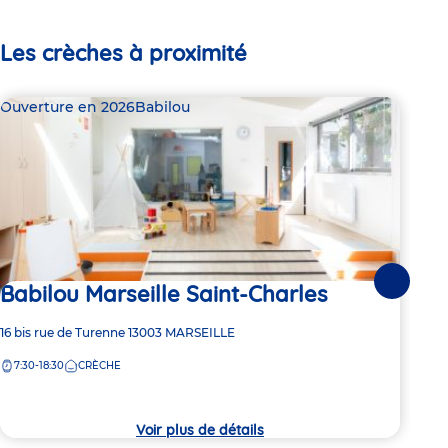
Les crèches à proximité
Ouverture en 2026
Babilou
Bab
Babilou Marseille Saint-Charles
Suivante
Dern
Ba
Adresse
16 bis rue de Turenne
13003
MARSEILLE
de
7:30-18:30
CRÈCHE
Adre
20 A
la
de
crèche
8:
la
crèc
Voir plus de détails