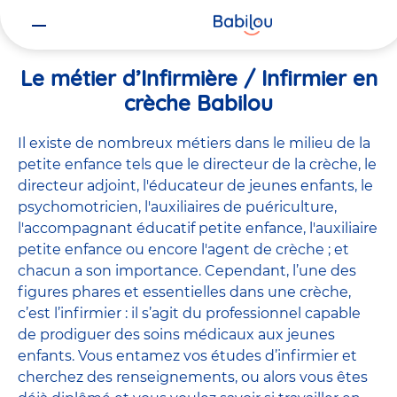
Vous
Accueil
Travailler chez Babilou
Le métier d’Infirmière / Infirmie
êtes
ici
Le métier d’Infirmière / Infirmier en
crèche Babilou
Il existe de
nombreux métiers
dans le milieu de la
petite enfance tels que le
directeur de la crèche
, le
directeur adjoint
,
l'éducateur de jeunes enfants
, le
psychomotricien
,
l'auxiliaires de puériculture
,
l'accompagnant éducatif petite enfance
,
l'auxiliaire
petite enfance
ou encore
l'agent de crèche
; et
chacun a son importance. Cependant, l’une des
figures phares et essentielles dans une crèche,
c’est l’infirmier : il s’agit du professionnel capable
de prodiguer des soins médicaux aux jeunes
enfants. Vous entamez vos études d’infirmier et
cherchez des renseignements, ou alors vous êtes