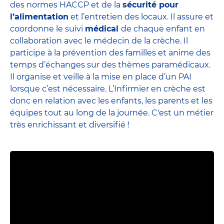
des normes HACCP et de la
sécurité pour
l’alimentation
et l’entretien des locaux. Il assure et
coordonne le suivi
médical
de chaque enfant en
collaboration avec le médecin de la crèche. Il
participe à la prévention des familles et anime des
temps d’échanges sur des thèmes paramédicaux.
Il organise et veille à la mise en place d’un PAI
lorsque c’est nécessaire. L’Infirmier en crèche est
donc en relation avec les enfants, les parents et
les
équipes
tout au long de la journée. C'est un métier
très enrichissant et diversifié !