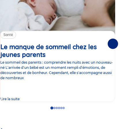
Santé
Sa
Le manque de sommeil chez les
Gr
Suivante
jeunes parents
Article
co
Le sommeil des parents : comprendre les nuits avec un nouveau-
Les 
né L'arrivée d'un bébé est un moment rempli d'émotions, de
les 
découvertes et de bonheur. Cependant, elle s'accompagne aussi
l'es
de nombreux
gast
Lire la suite
Lire 
Go
Go
Go
Go
Go
Go
to
to
to
to
to
to
slide
slide
slide
slide
slide
slide
1
2
3
4
5
6