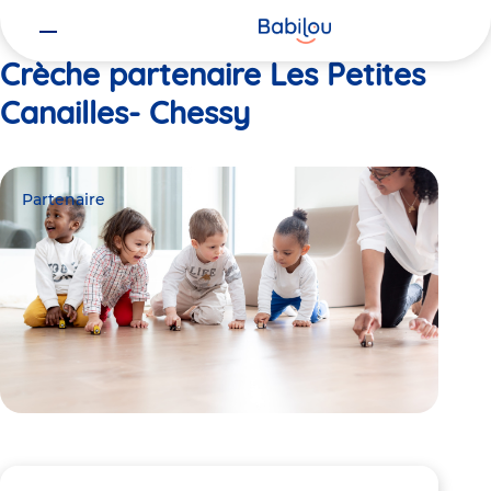
Vous
Accueil
Les Petites Canailles- Chessy
êtes
ici
Crèche partenaire Les Petites
Canailles- Chessy
Partenaire