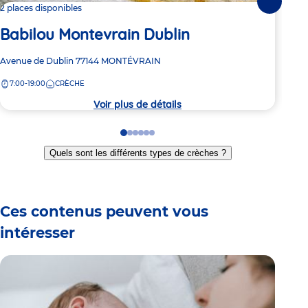
Suivante
2 places disponibles
Dern
Babilou Montevrain Dublin
Ba
Adresse
Avenue de Dublin
77144
MONTÉVRAIN
Adre
14 C
de
de
7:00-19:00
CRÈCHE
7:
la
la
crèche
crèc
Voir plus de détails
Go
Go
Go
Go
Go
Go
to
to
to
to
to
to
Quels sont les différents types de crèches ?
slide
slide
slide
slide
slide
slide
1
2
3
4
5
6
Ces contenus peuvent vous
intéresser