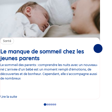
Santé
Sa
Le manque de sommeil chez les
Gr
Suivante
jeunes parents
Article
co
Le sommeil des parents : comprendre les nuits avec un nouveau-
Les 
né L'arrivée d'un bébé est un moment rempli d'émotions, de
les 
découvertes et de bonheur. Cependant, elle s'accompagne aussi
l'es
de nombreux
gast
Lire la suite
Lire 
Go
Go
Go
Go
Go
Go
to
to
to
to
to
to