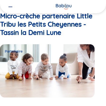
Vous
Accueil
Little Tribu les Petits Cheyennes - Tassin la Demi Lune
êtes
ici
Micro-crèche partenaire Little
Tribu les Petits Cheyennes -
Tassin la Demi Lune
Partenaire