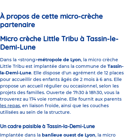
slide
slide
slide
slide
slide
slide
1
2
3
4
5
6
À propos de cette micro-crèche
partenaire
Micro crèche Little Tribu à Tassin-le-
Demi-Lune
Dans la <strong>
métropole de Lyon
, la micro crèche
Little Tribu est implantée dans la commune de
Tassin-
la-Demi-Lune
. Elle dispose d'un agrément de 12 places
pour accueillir des enfants âgés de 2 mois à 6 ans. Elle
propose un accueil régulier ou occasionnel, selon les
projets des familles. Ouverte de 7h30 à 18h30, vous la
trouverez au 174 voie romaine. Elle fournit aux parents
les repas
, en liaison froide, ainsi que les couches
utilisées au sein de la structure.
Un cadre paisible à Tassin-la-Demi-Lune
Implantée dans la
banlieue ouest de Lyon
, la micro