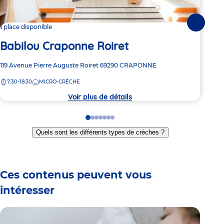
Suivante
1 place disponible
Dern
Babilou Craponne Roiret
Ba
Adresse
119 Avenue Pierre Auguste Roiret
69290
CRAPONNE
Adre
2 ch
de
de
7:30-18:30
MICRO-CRÈCHE
7:
la
la
crèche
crèc
Voir plus de détails
Go
Go
Go
Go
Go
Go
Go
to
to
to
to
to
to
to
Quels sont les différents types de crèches ?
slide
slide
slide
slide
slide
slide
slide
1
2
3
4
5
6
7
Ces contenus peuvent vous
intéresser