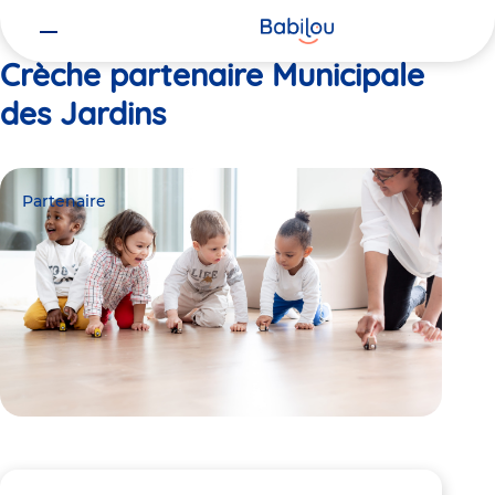
Vous
Accueil
Municipale des Jardins
êtes
ici
Crèche partenaire Municipale
des Jardins
Partenaire