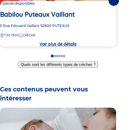
Suivante
2 places disponibles
Dern
Babilou Puteaux Vaillant
Ba
Adresse
5 Rue Edouard Vaillant
92800
PUTEAUX
Adre
45 B
de
de
7:30-19:00
CRÈCHE
8:
la
la
crèche
crèc
Voir plus de détails
Go
Go
Go
Go
Go
Go
to
to
to
to
to
to
Quels sont les différents types de crèches ?
slide
slide
slide
slide
slide
slide
1
2
3
4
5
6
Ces contenus peuvent vous
intéresser