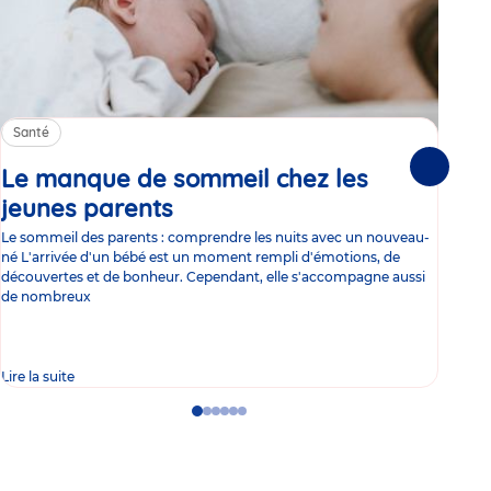
Santé
Sa
Le manque de sommeil chez les
Gr
Suivante
jeunes parents
Article
co
Le sommeil des parents : comprendre les nuits avec un nouveau-
Les 
né L'arrivée d'un bébé est un moment rempli d'émotions, de
les 
découvertes et de bonheur. Cependant, elle s'accompagne aussi
l'es
de nombreux
gast
Lire la suite
Lire 
Go
Go
Go
Go
Go
Go
to
to
to
to
to
to
slide
slide
slide
slide
slide
slide
1
2
3
4
5
6