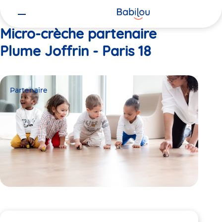
Vous
Accueil
Plume Joffrin - Paris 18
êtes
ici
Micro-crèche partenaire
Plume Joffrin - Paris 18
Partenaire