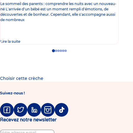
Le sommeil des parents : comprendre les nuits avec un nouveau-
Les 
né L'arrivée d'un bébé est un moment rempli d'émotions, de
les 
découvertes et de bonheur. Cependant, elle s'accompagne aussi
l'es
de nombreux
gast
Lire la suite
Lire 
Go
Go
Go
Go
Go
Go
to
to
to
to
to
to
slide
slide
slide
slide
slide
slide
1
2
3
4
5
6
Choisir cette crèche
Suivez-nous !
Facebook
Twitter
Linkedin
Instagram
Tiktok
Recevez notre newsletter