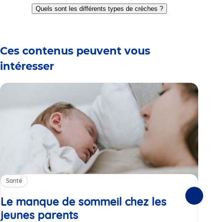
to
to
to
to
to
to
to
Quels sont les différents types de crèches ?
slide
slide
slide
slide
slide
slide
slide
1
2
3
4
5
6
7
Ces contenus peuvent vous
intéresser
Santé
Sa
Le manque de sommeil chez les
Gr
Suivante
jeunes parents
Article
co