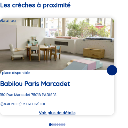
Les crèches à proximité
Babilou
Bab
Suivante
1 place disponible
Dern
Babilou Paris Marcadet
Ba
Adresse
150 Rue Marcadet
75018
PARIS 18
Adre
7 Ru
de
de
8:30-19:00
MICRO-CRÈCHE
8:
la
la
crèche
crèc
Voir plus de détails
Go
Go
Go
Go
Go
Go
Go