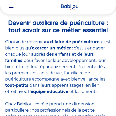
Vous
Accueil
Travailler chez Babilou
Devenir auxiliaire de puériculture
êtes
ici
Devenir auxiliaire de puériculture :
tout savoir sur ce métier essentiel
Choisir de devenir
auxiliaire de puériculture
, c’est
bien plus qu’
exercer un métier
: c’est s’engager
chaque jour auprès des enfants et de leurs
familles
pour favoriser leur développement, leur
bien-être et leur épanouissement. Présente dès
les premiers instants de vie, l’auxiliaire de
puériculture accompagne avec bienveillance les
tout-petits
dans leurs apprentissages, en lien
étroit avec
l’équipe éducative
et les parents.
Chez Babilou, ce rôle prend une dimension
particulière : nos professionnels de la petite