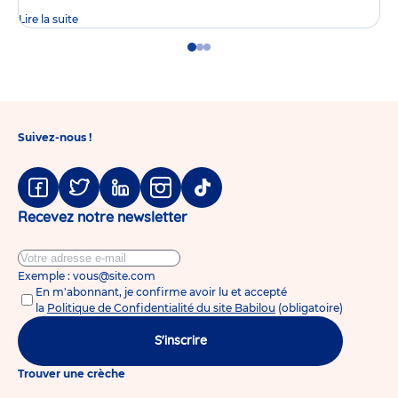
Lire la suite
Go
Go
Go
to
to
to
slide
slide
slide
1
2
3
Suivez-nous !
Facebook
Twitter
Linkedin
Instagram
Tiktok
Recevez notre newsletter
Exemple : vous@site.com
En m'abonnant, je confirme avoir lu et accepté
la
Politique de Confidentialité du site Babilou
(obligatoire)
S'inscrire
Trouver une crèche