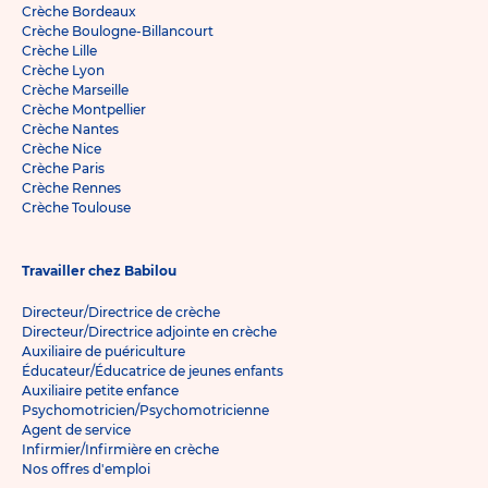
Crèche Bordeaux
Crèche Boulogne-Billancourt
Crèche Lille
Crèche Lyon
Crèche Marseille
Crèche Montpellier
Crèche Nantes
Crèche Nice
Crèche Paris
Crèche Rennes
Crèche Toulouse
Travailler chez Babilou
Directeur/Directrice de crèche
Directeur/Directrice adjointe en crèche
Auxiliaire de puériculture
Éducateur/Éducatrice de jeunes enfants
Auxiliaire petite enfance
Psychomotricien/Psychomotricienne
Agent de service
Infirmier/Infirmière en crèche
Nos offres d'emploi