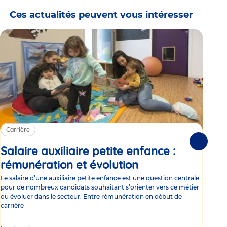
Ces actualités peuvent vous intéresser
Carrière
Ca
Suivante
Salaire auxiliaire petite enfance :
Sa
rémunération et évolution
Article
ce
Le salaire d’une auxiliaire petite enfance est une question centrale
Trav
pour de nombreux candidats souhaitant s’orienter vers ce métier
Parm
ou évoluer dans le secteur. Entre rémunération en début de
occu
carrière
de