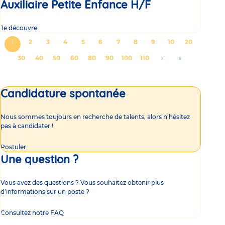
Auxiliaire Petite Enfance H/F
Je découvre
Pagination
Page
1
Page
2
Page
3
Page
4
Page
5
Page
6
Page
7
Page
8
Page
9
Page
10
Page
20
courante
Page
30
Page
40
Page
50
Page
60
Page
80
Page
90
Page
100
Page
110
Aller
›
Aller
»
à
à
la
la
Candidature spontanée
page
dernière
suivante
page
Nous sommes toujours en recherche de talents, alors n'hésitez
pas à candidater !
Postuler
Une question ?
Vous avez des questions ? Vous souhaitez obtenir plus
d’informations sur un poste ?
Consultez notre FAQ