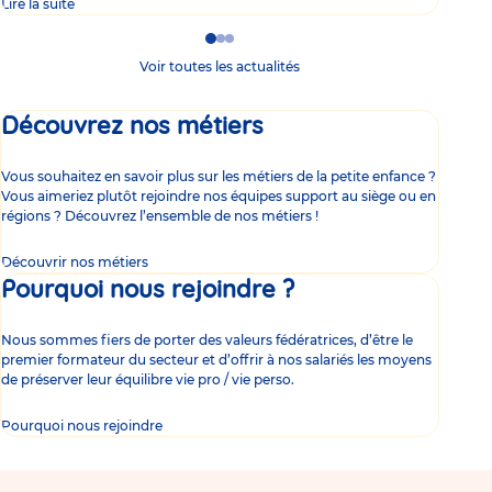
Lire la suite
Lire 
Go
Go
Go
to
to
to
Voir toutes les actualités
slide
slide
slide
1
2
3
Découvrez nos métiers
Vous souhaitez en savoir plus sur les métiers de la petite enfance ?
Vous aimeriez plutôt rejoindre nos équipes support au siège ou en
régions ? Découvrez l’ensemble de nos métiers !
Découvrir nos métiers
Pourquoi nous rejoindre ?
Nous sommes fiers de porter des valeurs fédératrices, d’être le
premier formateur du secteur et d’offrir à nos salariés les moyens
de préserver leur équilibre vie pro / vie perso.
Pourquoi nous rejoindre