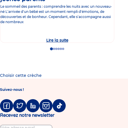
Le sommeil des parents : comprendre les nuits avec un nouveau-
Les 
né L'arrivée d'un bébé est un moment rempli d'émotions, de
les 
découvertes et de bonheur. Cependant, elle s'accompagne aussi
l'es
de nombreux
gast
Lire la suite
Le
manque
de
Go
Go
Go
Go
Go
Go
sommeil
to
to
to
to
to
to
chez
slide
slide
slide
slide
slide
slide
les
1
2
3
4
5
6
jeunes
parents
Choisir cette crèche
Suivez-nous !
Facebook
Twitter
Linkedin
Instagram
Tiktok
Recevez notre newsletter