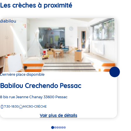
Les crèches à proximité
Babilou
Bab
Suivante
Dernière place disponible
Dern
Babilou Crechendo Pessac
Ba
Adresse
8 bis rue Jeanne Chanay
33600
Pessac
Adre
35-3
de
de
7:30-18:30
MICRO-CRÈCHE
7:
la
la
crèche
crèc
Voir plus de détails
Go
Go
Go
Go
Go
Go