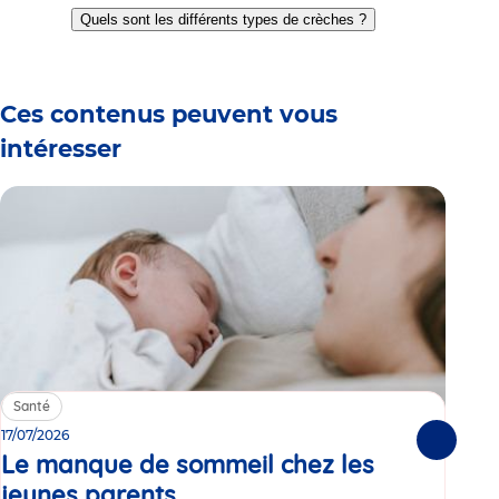
to
to
to
to
to
to
Quels sont les différents types de crèches ?
slide
slide
slide
slide
slide
slide
1
2
3
4
5
6
Ces contenus peuvent vous
intéresser
Santé
Sa
17/07/2026
15/0
Suivante
Le manque de sommeil chez les
Gr
jeunes parents
Article
co