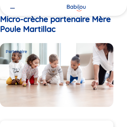
Vous
Accueil
Mère Poule Martillac
êtes
ici
Micro-crèche partenaire Mère
Poule Martillac
Partenaire