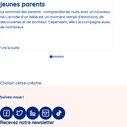
jeunes parents
Article
co
Le sommeil des parents : comprendre les nuits avec un nouveau-
Les 
né L'arrivée d'un bébé est un moment rempli d'émotions, de
les 
découvertes et de bonheur. Cependant, elle s'accompagne aussi
l'es
de nombreux
gast
Lire la suite
Lire 
Go
Go
Go
Go
Go
Go
to
to
to
to
to
to
slide
slide
slide
slide
slide
slide
1
2
3
4
5
6
Choisir cette crèche
Suivez-nous !
Facebook
Twitter
Linkedin
Instagram
Tiktok
Recevez notre newsletter