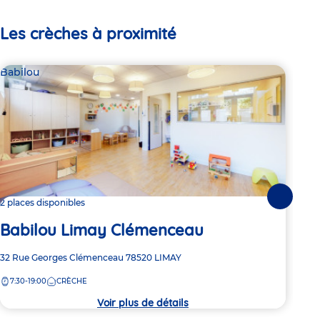
Les crèches à proximité
Babilou
Par
Pi
Suivante
2 places disponibles
Babilou Limay Clémenceau
Adre
Chem
de
Adresse
32 Rue Georges Clémenceau
78520
LIMAY
7:
la
de
crèc
7:30-19:00
CRÈCHE
la
crèche
Voir plus de détails