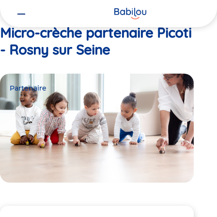
Vous
Accueil
Picoti - Rosny sur Seine
êtes
ici
Micro-crèche partenaire Picoti
- Rosny sur Seine
Partenaire