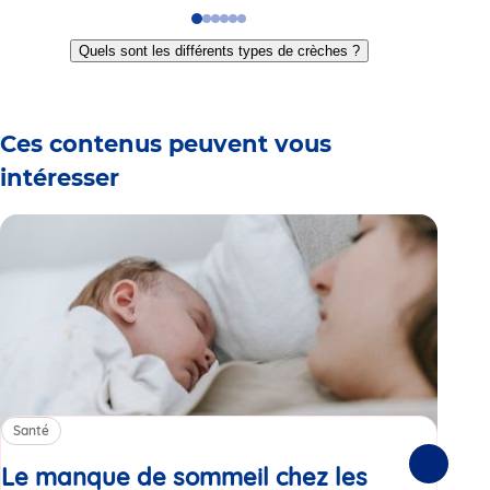
Go
Go
Go
Go
Go
Go
to
to
to
to
to
to
Quels sont les différents types de crèches ?
slide
slide
slide
slide
slide
slide
1
2
3
4
5
6
Ces contenus peuvent vous
intéresser
Santé
Sa
Le manque de sommeil chez les
Gr
Suivante