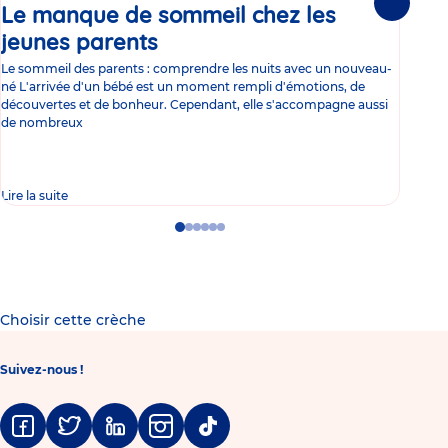
Le manque de sommeil chez les
Gr
Suivante
jeunes parents
Article
co
Le sommeil des parents : comprendre les nuits avec un nouveau-
Les 
né L'arrivée d'un bébé est un moment rempli d'émotions, de
les 
découvertes et de bonheur. Cependant, elle s'accompagne aussi
l'es
de nombreux
gast
Lire la suite
Lire 
Go
Go
Go
Go
Go
Go
to
to
to
to
to
to
slide
slide
slide
slide
slide
slide
1
2
3
4
5
6
Choisir cette crèche
Suivez-nous !
Facebook
Twitter
Linkedin
Instagram
Tiktok