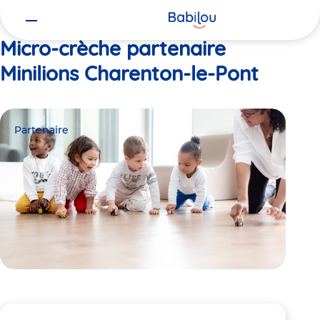
Vous
Accueil
Minilions Charenton-le-Pont
êtes
ici
Micro-crèche partenaire
Minilions Charenton-le-Pont
Partenaire