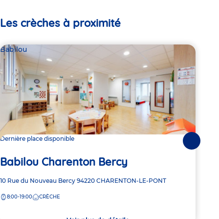
Les crèches à proximité
Babilou
Bab
Dernière place disponible
1 pl
Suivante
Babilou Charenton Bercy
Ba
Adresse
10 Rue du Nouveau Bercy
94220
CHARENTON-LE-PONT
Adre
4 Ru
de
de
8:00-19:00
CRÈCHE
7:
la
la
crèche
crèc