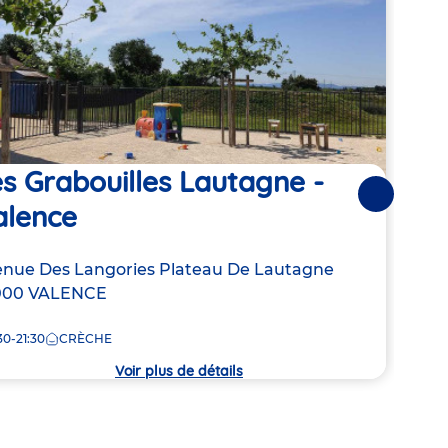
s Grabouilles Lautagne -
Les
Suivantes
alence
Va
resse
nue Des Langories Plateau De Lautagne
Adre
36 R
000
VALENCE
de
7:45
la
30-21:30
CRÈCHE
che
crèc
Voir plus de détails