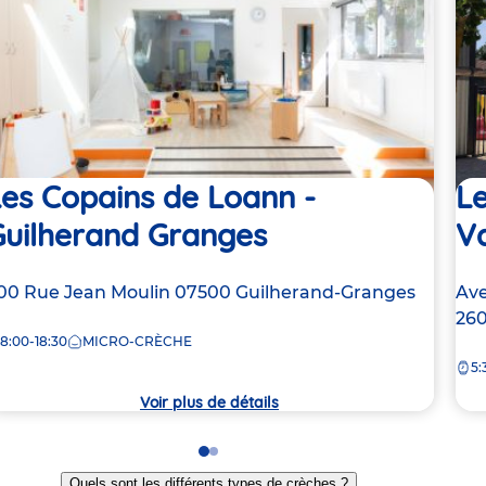
es Copains de Loann -
Le
Guilherand Granges
V
dresse
00 Rue Jean Moulin
07500
Guilherand-Granges
Ad
Ave
e
de
26
8:00-18:30
MICRO-CRÈCHE
la
5:
rèche
crè
Voir plus de détails
Go
Go
to
to
Quels sont les différents types de crèches ?