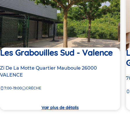
Les Grabouilles Sud - Valence
L
Adresse
Zi De La Motte Quartier Mauboule
26000
de
VALENCE
A
7
la
d
7:00-19:00
CRÈCHE
crèche
la
c
Voir plus de détails