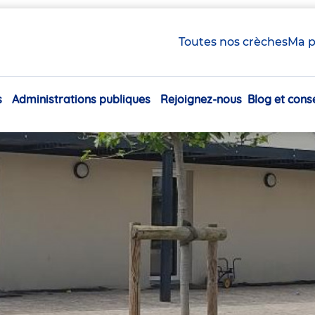
Toutes nos crèches
Ma p
s
Administrations publiques
Rejoignez-nous
Blog et conse
Navigation
principale