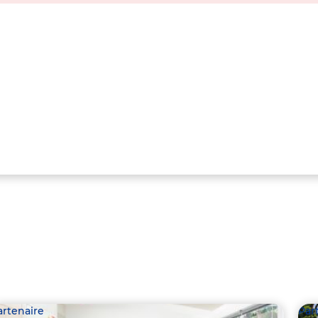
artenaire
Par