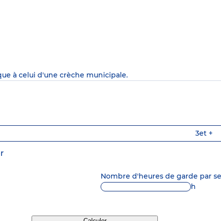
que à celui d'une crèche municipale.
3
et +
r
Nombre d'heures de garde par 
h
Calculer