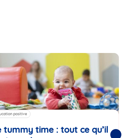
ucation positive
Alim
 tummy time : tout ce qu’il
Cha
Suivantes