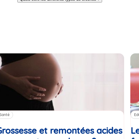
slide
slide
1
2
Santé
Ed
Grossesse et remontées acides
Le