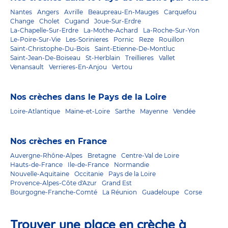
Nantes
Angers
Avrille
Beaupreau-En-Mauges
Carquefou
Change
Cholet
Cugand
Joue-Sur-Erdre
La-Chapelle-Sur-Erdre
La-Mothe-Achard
La-Roche-Sur-Yon
Le-Poire-Sur-Vie
Les-Sorinieres
Pornic
Reze
Rouillon
Saint-Christophe-Du-Bois
Saint-Etienne-De-Montluc
Saint-Jean-De-Boiseau
St-Herblain
Treillieres
Vallet
Venansault
Verrieres-En-Anjou
Vertou
Nos crèches dans le Pays de la Loire
Loire-Atlantique
Maine-et-Loire
Sarthe
Mayenne
Vendée
Nos crèches en France
Auvergne-Rhône-Alpes
Bretagne
Centre-Val de Loire
Hauts-de-France
Ile-de-France
Normandie
Nouvelle-Aquitaine
Occitanie
Pays de la Loire
Provence-Alpes-Côte d'Azur
Grand Est
Bourgogne-Franche-Comté
La Réunion
Guadeloupe
Corse
Trouver une place en crèche à