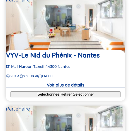
VYV-Le Nid du Phénix - Nantes
Adresse
131 Mail Haroun Tazieff
44300
Nantes
de
DISTANCE
3,1 KM
7:30-18:30
CRÈCHE
la
crèche
Voir plus de détails
Sélectionnée
Retirer
Sélectionner
Partenaire