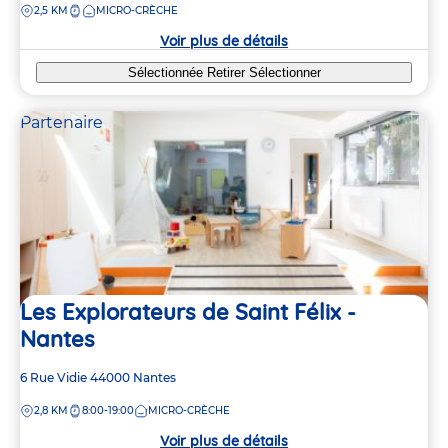
DISTANCE
2,5 KM
MICRO-CRÈCHE
la
crèche
Voir plus de détails
Sélectionnée
Retirer
Sélectionner
Partenaire
Les Explorateurs de Saint Félix -
Nantes
Adresse
6 Rue Vidie
44000
Nantes
de
DISTANCE
2,8 KM
8:00-19:00
MICRO-CRÈCHE
la
crèche
Voir plus de détails