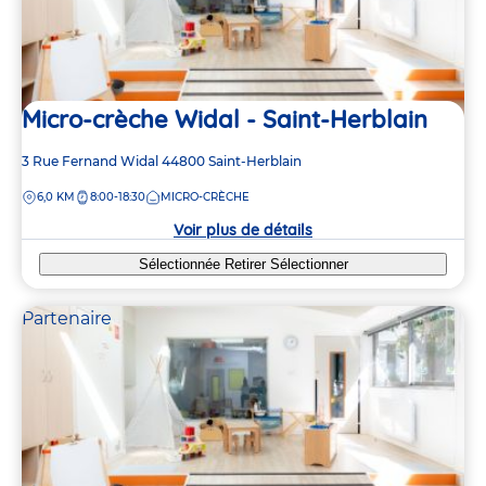
Micro-crèche Widal - Saint-Herblain
Adresse
3 Rue Fernand Widal
44800
Saint-Herblain
de
DISTANCE
6,0 KM
8:00-18:30
MICRO-CRÈCHE
la
crèche
Voir plus de détails
Sélectionnée
Retirer
Sélectionner
Partenaire