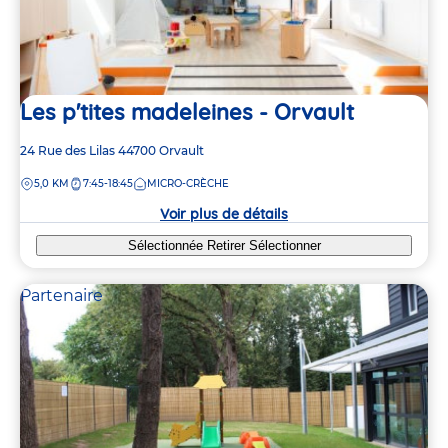
Les p'tites madeleines - Orvault
Adresse
24 Rue des Lilas
44700
Orvault
de
DISTANCE
5,0 KM
7:45-18:45
MICRO-CRÈCHE
la
crèche
Voir plus de détails
Sélectionnée
Retirer
Sélectionner
Partenaire