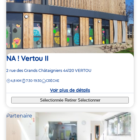
NA ! Vertou II
Adresse
2 rue des Grands Châtaigniers
44120
VERTOU
de
DISTANCE
4,8 KM
7:30-19:30
CRÈCHE
la
crèche
Voir plus de détails
Sélectionnée
Retirer
Sélectionner
Partenaire