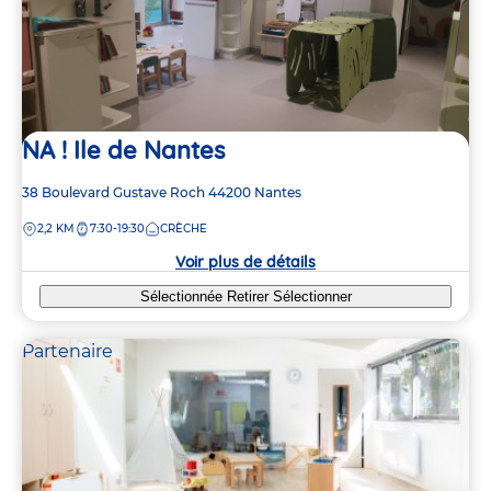
NA ! Ile de Nantes
Adresse
38 Boulevard Gustave Roch
44200
Nantes
de
DISTANCE
2,2 KM
7:30-19:30
CRÈCHE
la
crèche
Voir plus de détails
Sélectionnée
Retirer
Sélectionner
Partenaire