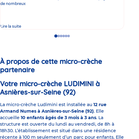
de nombreux
gast
Lire la suite
Lire 
Go
Go
Go
Go
Go
Go
to
to
to
to
to
to
slide
slide
slide
slide
slide
slide
1
2
3
4
5
6
À propos de cette micro-crèche
partenaire
Votre micro-crèche LUDIMINI à
Asnières-sur-Seine (92)
La micro-crèche Ludimini est installée au
12 rue
Armand Numes à Asnières-sur-Seine (92)
. Elle
accueille
10 enfants âgés de 3 mois à 3 ans
. La
structure est ouverte du lundi au vendredi, de 8h à
18h30. L’établissement est situé dans une résidence
récente à 100 m seulement d’un parc pour enfants. Elle