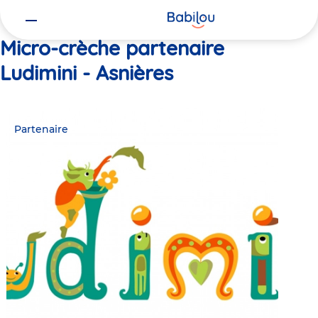
Vous
Accueil
Ludimini - Asnières
êtes
ici
Micro-crèche partenaire
Ludimini - Asnières
Partenaire