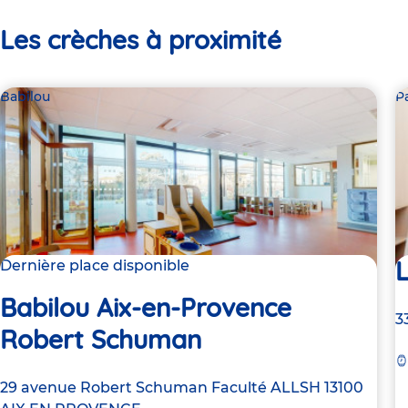
Les crèches à proximité
Babilou
P
L
Dernière place disponible
Babilou Aix-en-Provence
A
3
Robert Schuman
d
la
c
Adresse
29 avenue Robert Schuman
Faculté ALLSH
13100