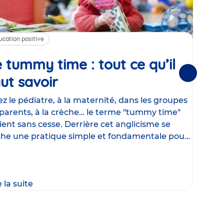
ucation positive
Alim
 tummy time : tout ce qu’il
Cha
Suivantes
ut savoir
Article
mé
con
z le pédiatre, à la maternité, dans les groupes
parents, à la crèche… le terme "tummy time"
Le la
ient sans cesse. Derrière cet anglicisme se
d’ut
he une pratique simple et fondamentale pour
temp
rapi
crée
e la suite
Lire 