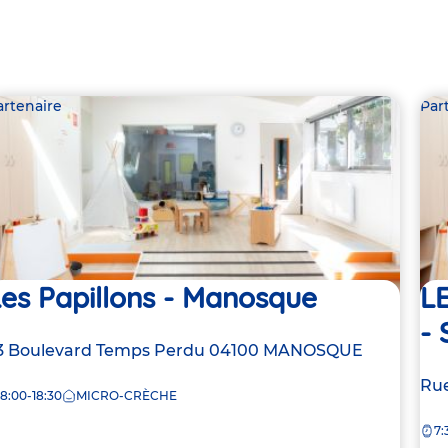
artenaire
Par
es Papillons - Manosque
L
-
dresse
3 Boulevard Temps Perdu
04100
MANOSQUE
e
Ad
Rue
8:00-18:30
MICRO-CRÈCHE
de
rèche
7:
la