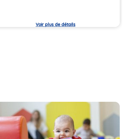
che
crèc
Voir plus de détails