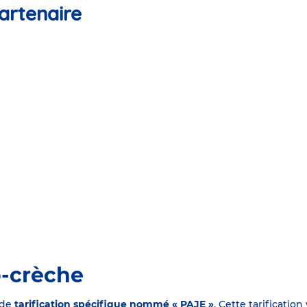
artenaire
o-crèche
 de
tarification spécifique nommé « PAJE »
. Cette tarificati