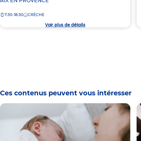
de
AIX EN PROVENCE
la
7:30-18:30
CRÈCHE
crèche
Voir plus de détails
Ces contenus peuvent vous intéresser