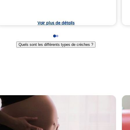
crè
Voir plus de détails
Go
Go
to
to
Quels sont les différents types de crèches ?
slide
slide
1
2