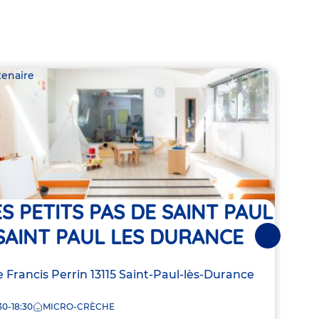
tenaire
Parte
ES PETITS PAS DE SAINT PAUL
TOM
 SAINT PAUL LES DURANCE
- V
Suivantes
resse
 Francis Perrin
13115
Saint-Paul-lès-Durance
Adre
Rue 
de
30-18:30
MICRO-CRÈCHE
8:00
la