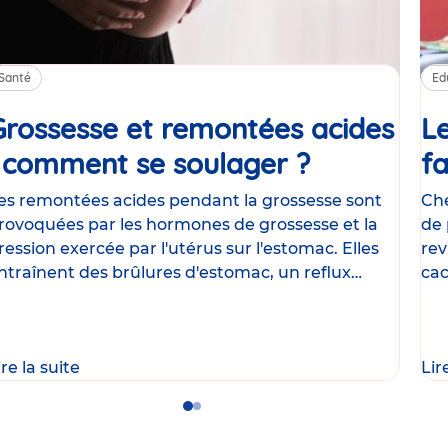
Santé
Ed
Grossesse et remontées acides
Le
: comment se soulager ?
Article
fa
es remontées acides pendant la grossesse sont
Che
rovoquées par les hormones de grossesse et la
de 
ression exercée par l'utérus sur l'estomac. Elles
rev
ntraînent des brûlures d'estomac, un reflux
cac
astrique
le
ire la suite
Lir
Go
Go
to
to
slide
slide