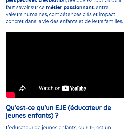
perspectives d’évolutio
n, découvrez tout ce qu’il
faut savoir sur ce
métier passionnant
, entre
valeurs humaines, compétences clés et impact
concret dans la vie des enfants et de leurs familles.
Qu’est-ce qu’un EJE (éducateur de
jeunes enfants) ?
L’éducateur de jeunes enfants, ou EJE, est un