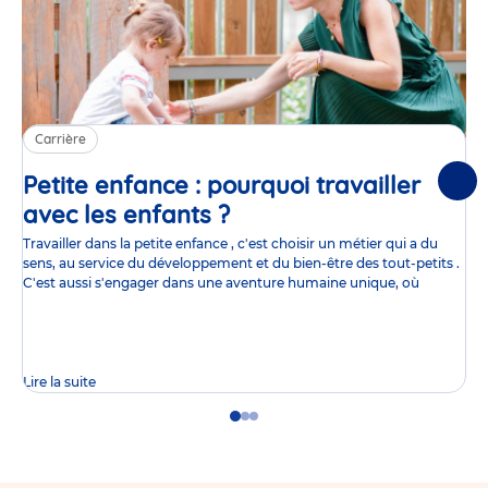
Carrière
Petite enfance : pourquoi travailler
Suiv
avec les enfants ?
Article
Travailler dans la petite enfance , c'est choisir un métier qui a du
sens, au service du développement et du bien-être des tout-petits .
C'est aussi s'engager dans une aventure humaine unique, où
Lire la suite
Go
Go
Go
to
to
to
slide
slide
slide
1
2
3