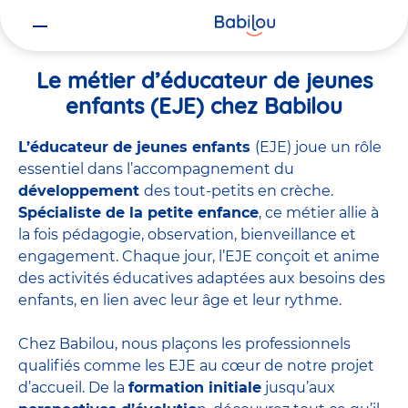
Vous
Accueil
Travailler chez Babilou
Le métier d’éducateur de jeunes 
êtes
ici
Le métier d’éducateur de jeunes
enfants (EJE) chez Babilou
L’éducateur de jeunes enfants
(EJE) joue un rôle
essentiel dans l’accompagnement du
développement
des tout-petits en crèche.
Spécialiste de la petite enfance
, ce métier allie à
la fois pédagogie, observation, bienveillance et
engagement. Chaque jour, l’EJE conçoit et anime
des activités éducatives adaptées aux besoins des
enfants, en lien avec leur âge et leur rythme.
Chez Babilou, nous plaçons les professionnels
qualifiés comme les EJE au cœur de notre projet
d’accueil. De la
formation initiale
jusqu’aux