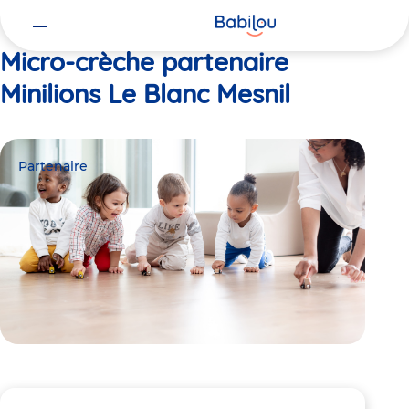
Vous
Accueil
Minilions Le Blanc Mesnil
êtes
ici
Micro-crèche partenaire
Minilions Le Blanc Mesnil
Partenaire