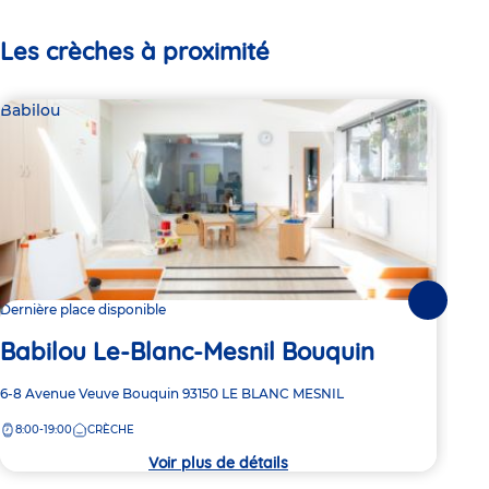
Les crèches à proximité
Babilou
Bab
Suivante
Dernière place disponible
2 pl
Babilou Le-Blanc-Mesnil Bouquin
Ba
Adresse
6-8 Avenue Veuve Bouquin
93150
LE BLANC MESNIL
Adre
152-
de
de
8:00-19:00
CRÈCHE
8:
la
la
crèche
crèc
Voir plus de détails