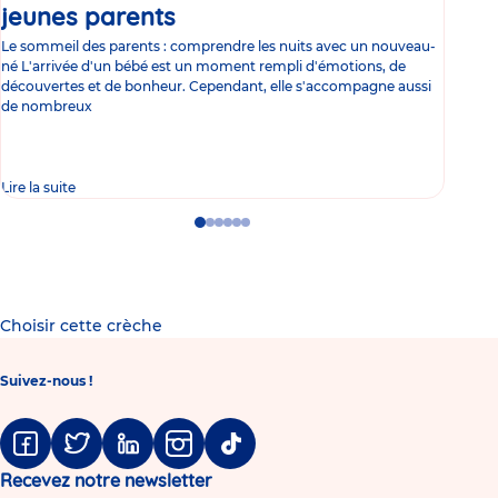
jeunes parents
Article
co
Le sommeil des parents : comprendre les nuits avec un nouveau-
Les 
né L'arrivée d'un bébé est un moment rempli d'émotions, de
les 
découvertes et de bonheur. Cependant, elle s'accompagne aussi
l'es
de nombreux
gast
Lire la suite
Lire 
Go
Go
Go
Go
Go
Go
to
to
to
to
to
to
slide
slide
slide
slide
slide
slide
1
2
3
4
5
6
Choisir cette crèche
Suivez-nous !
Facebook
Twitter
Linkedin
Instagram
Tiktok
Recevez notre newsletter