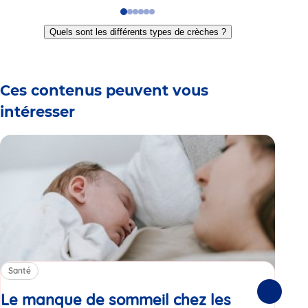
Go
Go
Go
Go
Go
Go
to
to
to
to
to
to
Quels sont les différents types de crèches ?
slide
slide
slide
slide
slide
slide
1
2
3
4
5
6
Ces contenus peuvent vous
intéresser
Santé
Sa
Le manque de sommeil chez les
Gr
Suivante