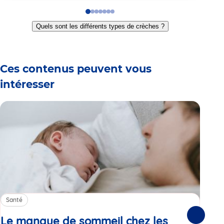
Go
Go
Go
Go
Go
Go
Go
to
to
to
to
to
to
to
Quels sont les différents types de crèches ?
slide
slide
slide
slide
slide
slide
slide
1
2
3
4
5
6
7
Ces contenus peuvent vous
intéresser
Santé
Sa
Le manque de sommeil chez les
Gr
Suivante