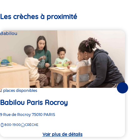
Les crèches à proximité
Babilou
Bab
Suivante
2 places disponibles
2 pl
Babilou Paris Rocroy
Ba
Adresse
9 Rue de Rocroy
75010
PARIS
Adre
173 
de
de
8:00-19:00
CRÈCHE
8:
la
la
crèche
crèc
Voir plus de détails