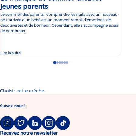
jeunes parents
Article
co
Le sommeil des parents : comprendre les nuits avec un nouveau-
Les 
né L'arrivée d'un bébé est un moment rempli d'émotions, de
les 
découvertes et de bonheur. Cependant, elle s'accompagne aussi
l'es
de nombreux
gast
Lire la suite
Lire 
Go
Go
Go
Go
Go
Go
to
to
to
to
to
to
slide
slide
slide
slide
slide
slide
1
2
3
4
5
6
Choisir cette crèche
Suivez-nous !
Facebook
Twitter
Linkedin
Instagram
Tiktok
Recevez notre newsletter