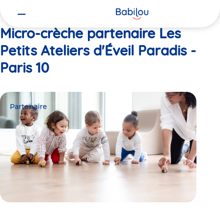
Vous
Accueil
Les Petits Ateliers d'Éveil Paradis - Paris 10
êtes
ici
Micro-crèche partenaire Les
Petits Ateliers d'Éveil Paradis -
Paris 10
Partenaire