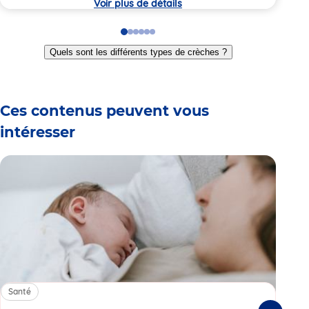
Voir plus de détails
Go
Go
Go
Go
Go
Go
to
to
to
to
to
to
Quels sont les différents types de crèches ?
slide
slide
slide
slide
slide
slide
1
2
3
4
5
6
Ces contenus peuvent vous
intéresser
Santé
Sa