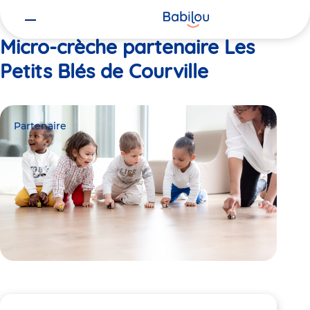
Vous
Accueil
Les Petits Blés de Courville
êtes
ici
Micro-crèche partenaire Les
Petits Blés de Courville
Partenaire