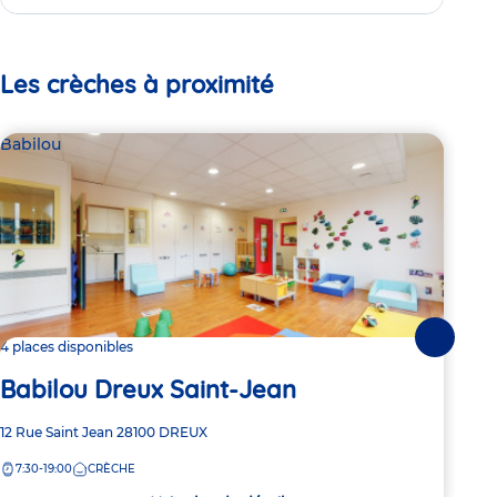
Les crèches à proximité
Babilou
Par
Le
Suivante
4 places disponibles
Babilou Dreux Saint-Jean
Adre
4 Ru
de
Adresse
12 Rue Saint Jean
28100
DREUX
8:
la
de
crèc
7:30-19:00
CRÈCHE
la
crèche