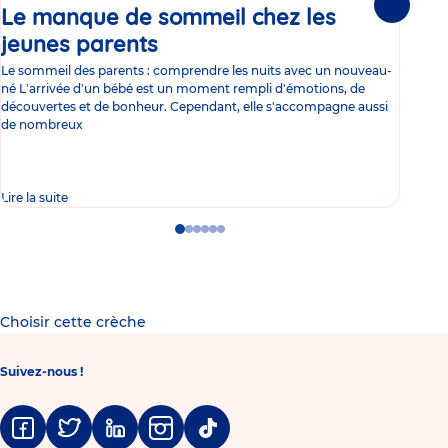
Le manque de sommeil chez les
Gr
Suivante
jeunes parents
Article
co
Le sommeil des parents : comprendre les nuits avec un nouveau-
Les 
né L'arrivée d'un bébé est un moment rempli d'émotions, de
les 
découvertes et de bonheur. Cependant, elle s'accompagne aussi
l'es
de nombreux
gast
Lire la suite
Lire 
Go
Go
Go
Go
Go
Go
to
to
to
to
to
to
slide
slide
slide
slide
slide
slide
1
2
3
4
5
6
Choisir cette crèche
Suivez-nous !
Facebook
Twitter
Linkedin
Instagram
Tiktok