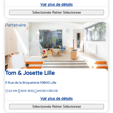
crèche
Voir plus de détails
Sélectionnée
Retirer
Sélectionner
Partenaire
Tom & Josette Lille
Adresse
11 Rue de la Briqueterie
59800
Lille
de
DISTANCE
2,0 KM
8:00-18:30
MICRO-CRÈCHE
la
crèche
Voir plus de détails
Sélectionnée
Retirer
Sélectionner