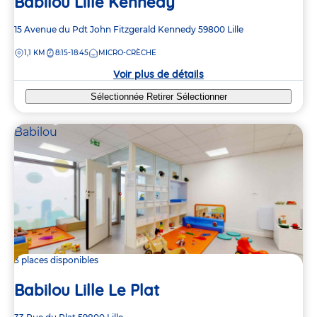
Babilou Lille Kennedy
Adresse
15 Avenue du Pdt John Fitzgerald Kennedy
59800
Lille
de
DISTANCE
1,1 KM
8:15-18:45
MICRO-CRÈCHE
la
crèche
Voir plus de détails
Sélectionnée
Retirer
Sélectionner
Babilou
3 places disponibles
Babilou Lille Le Plat