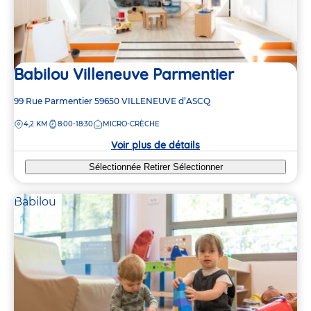
Babilou Villeneuve Parmentier
Adresse
99 Rue Parmentier
59650
VILLENEUVE d’ASCQ
de
DISTANCE
4,2 KM
8:00-18:30
MICRO-CRÈCHE
la
crèche
Voir plus de détails
Sélectionnée
Retirer
Sélectionner
Babilou