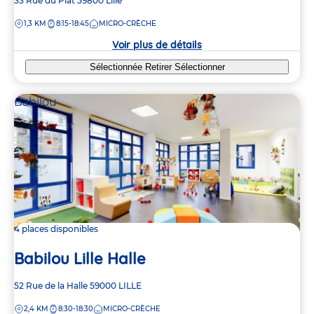
Adresse
33 Rue du Plat
59800
Lille
de
DISTANCE
1,3 KM
8:15-18:45
MICRO-CRÈCHE
la
crèche
Voir plus de détails
Sélectionnée
Retirer
Sélectionner
Babilou
4 places disponibles
Babilou Lille Halle
Adresse
52 Rue de la Halle
59000
LILLE
de
DISTANCE
2,4 KM
8:30-18:30
MICRO-CRÈCHE
la