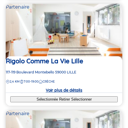
Partenaire
Rigolo Comme La Vie Lille
Adresse
117-119 Boulevard Montebello
59000
LILLE
de
DISTANCE
2,4 KM
7:00-19:00
CRÈCHE
la
crèche
Voir plus de détails
Sélectionnée
Retirer
Sélectionner
Partenaire