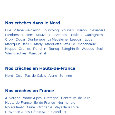
Nos crèches dans le Nord
Lille
Villeneuve-d'Ascq
Tourcoing
Roubaix
Marcq-En-Baroeul
Lambersart
Hem
Mouvaux
Lezennes
Baisieux
Capinghem
Croix
Douai
Dunkerque
La Madeleine
Lesquin
Loos
Marcq-En-Bar-Ul
Marly
Marquette-Lez-Lille
Moncheaux
Nieppe
Orchies
Ronchin
Roncq
Sainghin-En-Weppes
Seclin
Wambrechies
Wasquehal
Nos crèches en Hauts-de-France
Nord
Oise
Pas-de-Calais
Aisne
Somme
Nos crèches en France
Auvergne-Rhône-Alpes
Bretagne
Centre-Val de Loire
Hauts-de-France
Ile-de-France
Normandie
Nouvelle-Aquitaine
Occitanie
Pays de la Loire
Provence-Alpes-Côte d'Azur
Grand Est