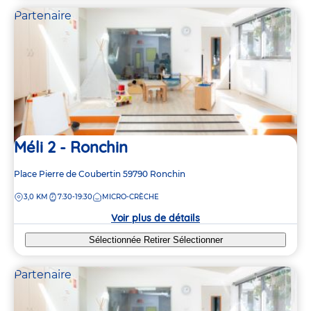
Partenaire
Méli 2 - Ronchin
Adresse
Place Pierre de Coubertin
59790
Ronchin
de
DISTANCE
3,0 KM
7:30-19:30
MICRO-CRÈCHE
la
crèche
Voir plus de détails
Sélectionnée
Retirer
Sélectionner
Partenaire