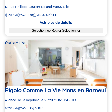
Adresse
12 Rue Philippe-Laurent Roland
59800
Lille
de
DISTANCE
2,8 KM
7:30-18:30
MICRO-CRÈCHE
la
crèche
Voir plus de détails
Sélectionnée
Retirer
Sélectionner
Partenaire
Rigolo Comme La Vie Mons en Baroeul
Adresse
4 Place De La République
59370
MONS BAROEUL
de
DISTANCE
2,8 KM
7:45-18:45
CRÈCHE
la