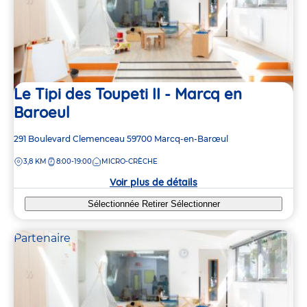
Le Tipi des Toupeti II - Marcq en
Baroeul
Adresse
291 Boulevard Clemenceau
59700
Marcq-en-Barœul
de
DISTANCE
3,8 KM
8:00-19:00
MICRO-CRÈCHE
la
crèche
Voir plus de détails
Sélectionnée
Retirer
Sélectionner
Partenaire