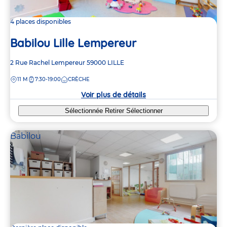
4 places disponibles
Babilou Lille Lempereur
Adresse
2 Rue Rachel Lempereur
59000
LILLE
de
DISTANCE
11 M
7:30-19:00
CRÈCHE
la
crèche
Voir plus de détails
Sélectionnée
Retirer
Sélectionner
Babilou