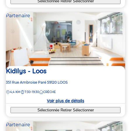
Sélectionnée
Retirer
Sélectionner
Partenaire
Kidilys - Loos
Adresse
351 Rue Ambroise Paré
59120
LOOS
de
DISTANCE
4,4 KM
7:30-19:30
CRÈCHE
la
crèche
Voir plus de détails
Sélectionnée
Retirer
Sélectionner
Partenaire