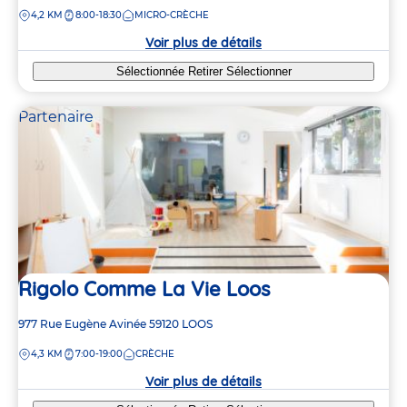
de
DISTANCE
4,2 KM
8:00-18:30
MICRO-CRÈCHE
la
crèche
Voir plus de détails
Sélectionnée
Retirer
Sélectionner
Partenaire
Rigolo Comme La Vie Loos
Adresse
977 Rue Eugène Avinée
59120
LOOS
de
DISTANCE
4,3 KM
7:00-19:00
CRÈCHE
la
crèche
Voir plus de détails