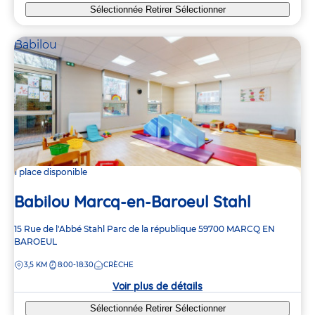
Sélectionnée
Retirer
Sélectionner
Babilou
1 place disponible
Babilou Marcq-en-Baroeul Stahl
Adresse
15 Rue de l'Abbé Stahl
Parc de la république
59700
MARCQ EN
de
BAROEUL
la
DISTANCE
3,5 KM
8:00-18:30
CRÈCHE
crèche
Voir plus de détails
Sélectionnée
Retirer
Sélectionner