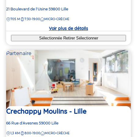
Adresse
21 Boulevard de l'Usine
59800
Lille
de
DISTANCE
705 M
7:30-19:00
MICRO-CRÈCHE
la
crèche
Voir plus de détails
Sélectionnée
Retirer
Sélectionner
Partenaire
Crechappy Moulins - Lille
Adresse
66 Rue d'Avesnes
59000
Lille
de
DISTANCE
1,3 KM
8:00-19:00
MICRO-CRÈCHE
la