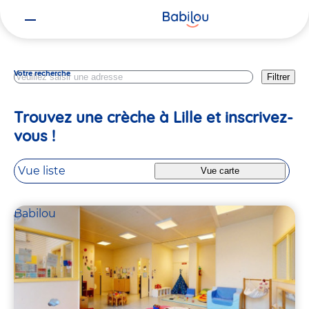
Vous
Nord
êtes
ici
Votre recherche
Filtrer
Trouvez une crèche à Lille et inscrivez-
vous !
Vue liste
Vue carte
Babilou