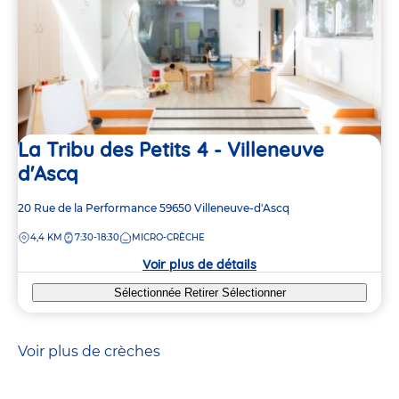
La Tribu des Petits 4 - Villeneuve
d'Ascq
Adresse
20 Rue de la Performance
59650
Villeneuve-d'Ascq
de
DISTANCE
4,4 KM
7:30-18:30
MICRO-CRÈCHE
la
crèche
Voir plus de détails
Sélectionnée
Retirer
Sélectionner
Voir plus de crèches