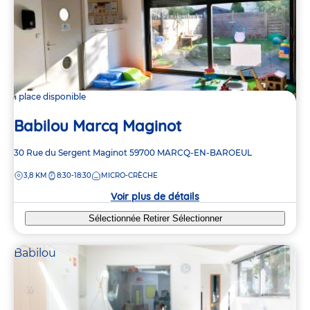
1 place disponible
Babilou Marcq Maginot
Adresse
30 Rue du Sergent Maginot
59700
MARCQ-EN-BAROEUL
de
DISTANCE
3,8 KM
8:30-18:30
MICRO-CRÈCHE
la
crèche
Voir plus de détails
Sélectionnée
Retirer
Sélectionner
Babilou