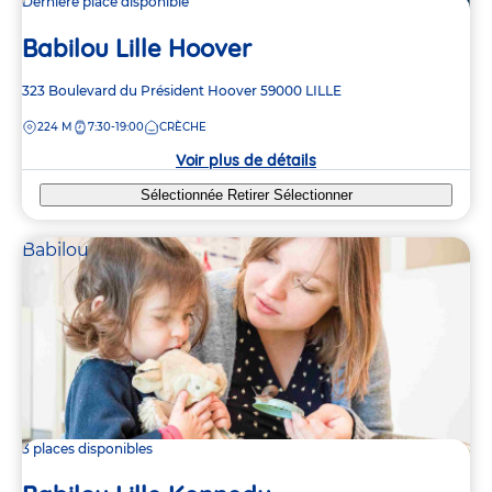
Dernière place disponible
Babilou Lille Hoover
Adresse
323 Boulevard du Président Hoover
59000
LILLE
de
DISTANCE
224 M
7:30-19:00
CRÈCHE
la
crèche
Voir plus de détails
Sélectionnée
Retirer
Sélectionner
Babilou
3 places disponibles