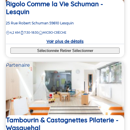
Rigolo Comme la Vie Schuman -
Lesquin
Adresse
25 Rue Robert Schuman
59810
Lesquin
de
DISTANCE
4,2 KM
7:30-18:30
MICRO-CRÈCHE
la
crèche
Voir plus de détails
Sélectionnée
Retirer
Sélectionner
Partenaire
Tambourin & Castagnettes Pilaterie -
Wasquehal