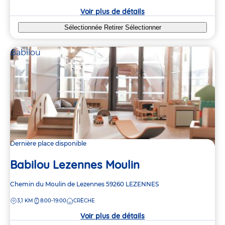
crèche
Voir plus de détails
Sélectionnée
Retirer
Sélectionner
Babilou
Dernière place disponible
Babilou Lezennes Moulin
Adresse
Chemin du Moulin de Lezennes
59260
LEZENNES
de
DISTANCE
3,1 KM
8:00-19:00
CRÈCHE
la
crèche
Voir plus de détails