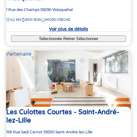
Adresse
1 Rue des Champs
59290
Wasquehal
de
DISTANCE
4,2 KM
8:00-18:30
MICRO-CRÈCHE
la
crèche
Voir plus de détails
Sélectionnée
Retirer
Sélectionner
Partenaire
Les Culottes Courtes - Saint-André-
lez-Lille
Adresse
158 Rue Sadi Carnot
59350
Saint-André-lez-Lille