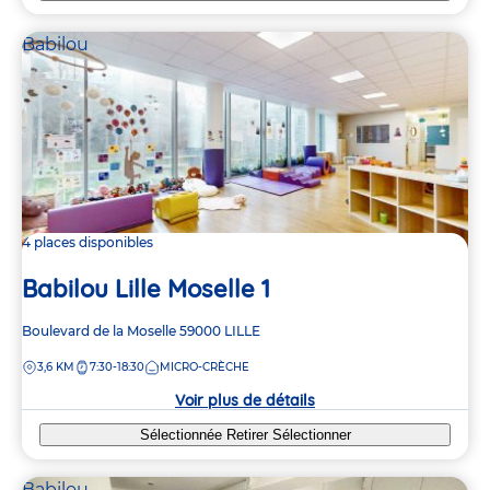
Babilou
4 places disponibles
Babilou Lille Moselle 1
Adresse
Boulevard de la Moselle
59000
LILLE
de
DISTANCE
3,6 KM
7:30-18:30
MICRO-CRÈCHE
la
crèche
Voir plus de détails
Sélectionnée
Retirer
Sélectionner
Babilou