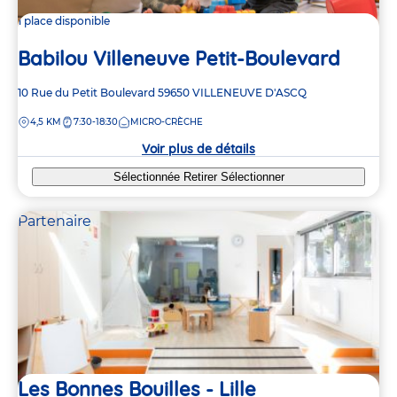
1 place disponible
Babilou Villeneuve Petit-Boulevard
Adresse
10 Rue du Petit Boulevard
59650
VILLENEUVE D'ASCQ
de
DISTANCE
4,5 KM
7:30-18:30
MICRO-CRÈCHE
la
crèche
Voir plus de détails
Sélectionnée
Retirer
Sélectionner
Partenaire
Les Bonnes Bouilles - Lille