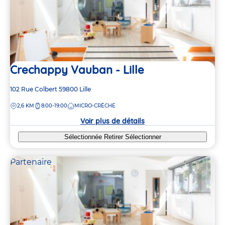
Crechappy Vauban - Lille
Adresse
102 Rue Colbert
59800
Lille
de
DISTANCE
2,6 KM
8:00-19:00
MICRO-CRÈCHE
la
crèche
Voir plus de détails
Sélectionnée
Retirer
Sélectionner
Partenaire
4
4
2
2
2
2
2
2