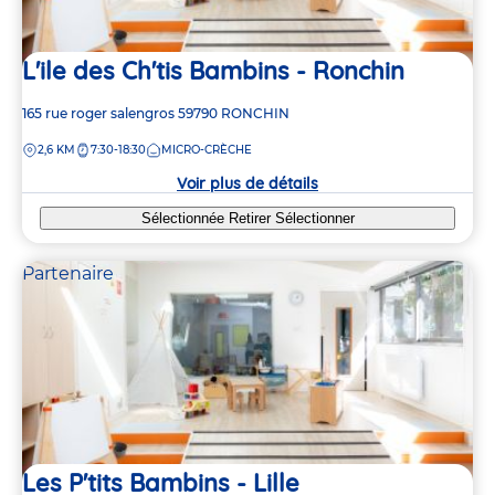
6
6
5
5
L'ile des Ch'tis Bambins - Ronchin
Adresse
165 rue roger salengros
59790
RONCHIN
de
3
3
2
2
DISTANCE
2,6 KM
7:30-18:30
MICRO-CRÈCHE
la
crèche
Voir plus de détails
Sélectionnée
Retirer
Sélectionner
Partenaire
Les P'tits Bambins - Lille