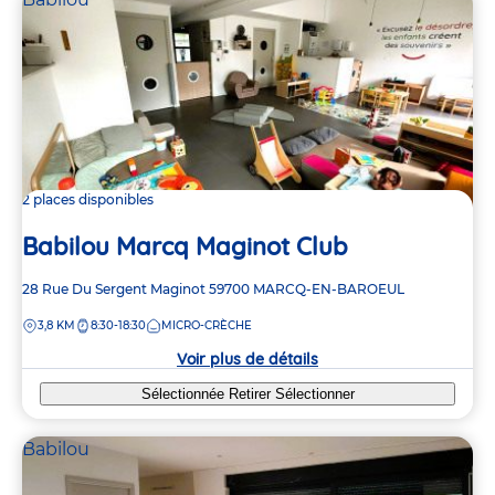
2 places disponibles
Babilou Marcq Maginot Club
Adresse
28 Rue Du Sergent Maginot
59700
MARCQ-EN-BAROEUL
de
DISTANCE
3,8 KM
8:30-18:30
MICRO-CRÈCHE
la
crèche
Voir plus de détails
Sélectionnée
Retirer
Sélectionner
Babilou