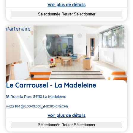
crèche
Voir plus de détails
Sélectionnée
Retirer
Sélectionner
Partenaire
Le Carrrousel - La Madeleine
Adresse
18 Rue du Parc
59110
La Madeleine
de
DISTANCE
2,9 KM
8:00-19:00
MICRO-CRÈCHE
la
crèche
Voir plus de détails
Sélectionnée
Retirer
Sélectionner