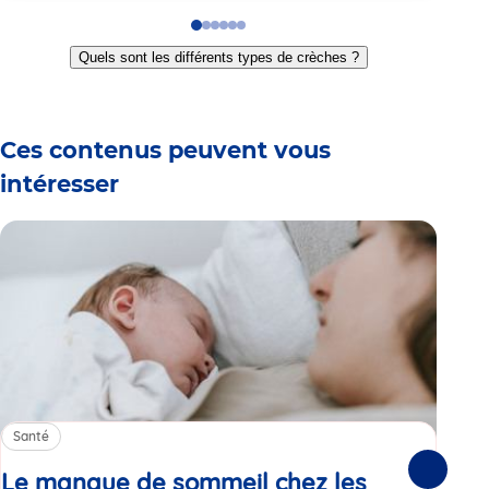
Go
Go
Go
Go
Go
Go
to
to
to
to
to
to
Quels sont les différents types de crèches ?
slide
slide
slide
slide
slide
slide
1
2
3
4
5
6
Ces contenus peuvent vous
intéresser
Santé
Sa
Le manque de sommeil chez les
Gr
Suivante