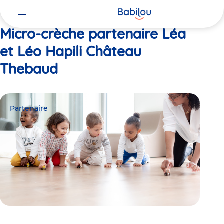
Vous
Accueil
Léa et Léo Hapili Château Thebaud
êtes
ici
Micro-crèche partenaire Léa
et Léo Hapili Château
Thebaud
Partenaire