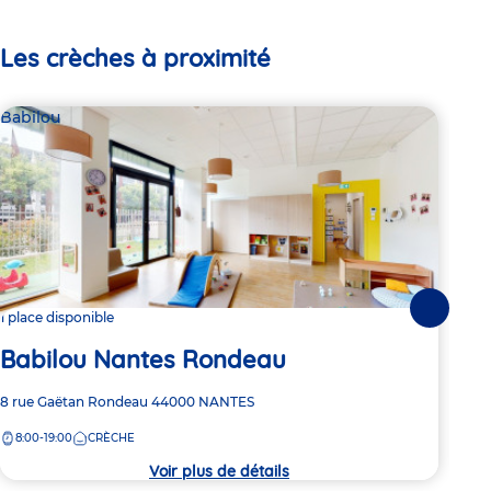
Les crèches à proximité
Babilou
Bab
Suivante
1 place disponible
2 pl
Babilou Nantes Rondeau
Ba
Adresse
8 rue Gaëtan Rondeau
44000
NANTES
Adre
22 m
de
de
8:00-19:00
CRÈCHE
7:
la
la
crèche
crèc
Voir plus de détails