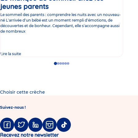
jeunes parents
Article
co
Le sommeil des parents : comprendre les nuits avec un nouveau-
Les 
né L'arrivée d'un bébé est un moment rempli d'émotions, de
les 
découvertes et de bonheur. Cependant, elle s'accompagne aussi
l'es
de nombreux
gast
Lire la suite
Lire 
Go
Go
Go
Go
Go
Go
to
to
to
to
to
to
slide
slide
slide
slide
slide
slide
1
2
3
4
5
6
Choisir cette crèche
Suivez-nous !
Facebook
Twitter
Linkedin
Instagram
Tiktok
Recevez notre newsletter