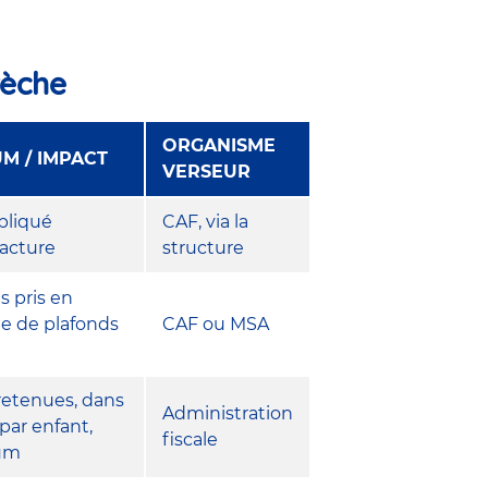
rèche
ORGANISME
M / IMPACT
VERSEUR
ppliqué
CAF, via la
facture
structure
s pris en
te de plafonds
CAF ou MSA
etenues, dans
Administration
 par enfant,
fiscale
mum