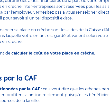
 obtenir des aides financières de la part de votre emplo
s en crèche inter-entreprises sont réservées pour les sala
0% par l'employeur. N'hésitez pas à vous renseigner dir
pour savoir si un tel dispositif existe.
ancer sa place en crèche sont les aides de la Caisse d'All
laquelle votre enfant est gardé et varient selon votre s
e en crèche.
ent de
calculer le coût de votre place en crèche
.
s par la CAF
tionnées par la CAF
: cela veut dire que les crèches pe
en profitent alors indirectement puisqu’elles bénéficient 
ources de la famille.