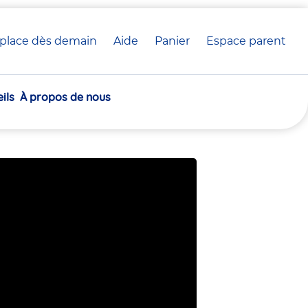
place dès demain
Aide
Panier
crèche(s)
Espace parent
he
sélectionnée(s)
ils
À propos de nous