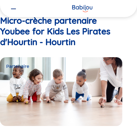
Vous
Accueil
Youbee for Kids Les Pirates d'Hourtin - Hourtin
êtes
ici
Micro-crèche partenaire
Youbee for Kids Les Pirates
d'Hourtin - Hourtin
Partenaire