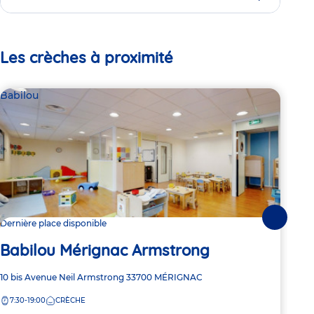
Les crèches à proximité
Babilou
Par
L'
Suivante
Dernière place disponible
Babilou Mérignac Armstrong
Adre
56 R
de
Adresse
10 bis Avenue Neil Armstrong
33700
MÉRIGNAC
8:
la
de
crèc
7:30-19:00
CRÈCHE
la