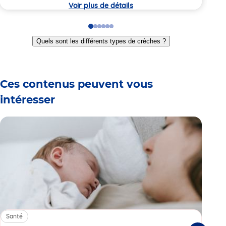
crèche
Voir plus de détails
Go
Go
Go
Go
Go
Go
to
to
to
to
to
to
Quels sont les différents types de crèches ?
slide
slide
slide
slide
slide
slide
1
2
3
4
5
6
Ces contenus peuvent vous
intéresser
Santé
Sa