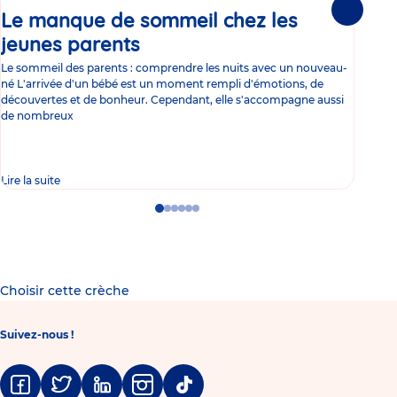
Le manque de sommeil chez les
Gr
Suivante
jeunes parents
Article
co
Le sommeil des parents : comprendre les nuits avec un nouveau-
Les 
né L'arrivée d'un bébé est un moment rempli d'émotions, de
les 
découvertes et de bonheur. Cependant, elle s'accompagne aussi
l'es
de nombreux
gast
Lire la suite
Lire 
Go
Go
Go
Go
Go
Go
to
to
to
to
to
to
slide
slide
slide
slide
slide
slide
1
2
3
4
5
6
Choisir cette crèche
Suivez-nous !
Facebook
Twitter
Linkedin
Instagram
Tiktok