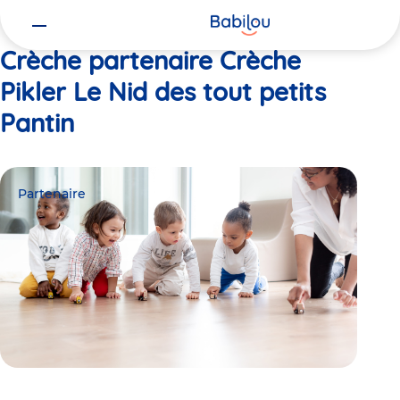
Vous
Accueil
Crèche Pikler Le Nid des tout petits Pantin
êtes
ici
Crèche partenaire Crèche
Pikler Le Nid des tout petits
Pantin
Partenaire