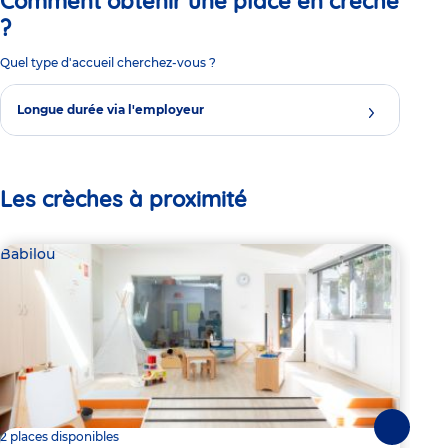
Comment obtenir une place en crèche
?
Quel type d'accueil cherchez-vous ?
Longue durée via l'employeur
Les crèches à proximité
Babilou
Bab
Suivante
2 places disponibles
2 pl