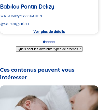
Babilou Pantin Delizy
Ba
Adresse
32 Rue Delizy
93500
PANTIN
Adre
105 
de
de
7:30-19:00
CRÈCHE
8:
la
la
crèche
crèc
Voir plus de détails
Go
Go
Go
Go
Go
Go
to
to
to
to
to
to
Quels sont les différents types de crèches ?
slide
slide
slide
slide
slide
slide
1
2
3
4
5
6
Ces contenus peuvent vous
intéresser