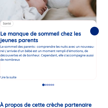
Santé
Sa
Le manque de sommeil chez les
Gr
Suivante
jeunes parents
Article
co
Le sommeil des parents : comprendre les nuits avec un nouveau-
Les 
né L'arrivée d'un bébé est un moment rempli d'émotions, de
les 
découvertes et de bonheur. Cependant, elle s'accompagne aussi
l'es
de nombreux
gast
Lire la suite
Lire 
Go
Go
Go
Go
Go
Go
to
to
to
to
to
to
slide
slide
slide
slide
slide
slide
1
2
3
4
5
6
À propos de cette crèche partenaire