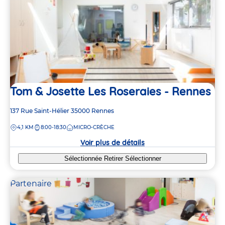
Tom & Josette Les Roseraies - Rennes
Adresse
137 Rue Saint-Hélier
35000
Rennes
de
DISTANCE
4,1 KM
8:00-18:30
MICRO-CRÈCHE
la
crèche
Voir plus de détails
Sélectionnée
Retirer
Sélectionner
Partenaire