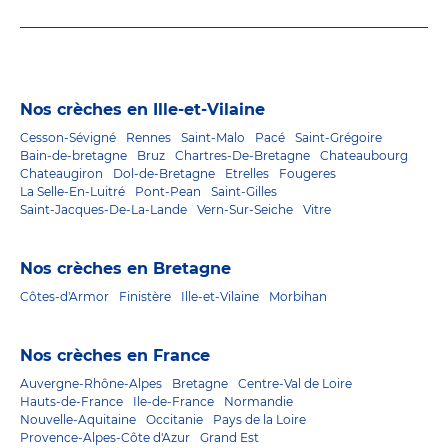
Nos crèches en Ille-et-Vilaine
Cesson-Sévigné
Rennes
Saint-Malo
Pacé
Saint-Grégoire
Bain-de-bretagne
Bruz
Chartres-De-Bretagne
Chateaubourg
Chateaugiron
Dol-de-Bretagne
Etrelles
Fougeres
La Selle-En-Luitré
Pont-Pean
Saint-Gilles
Saint-Jacques-De-La-Lande
Vern-Sur-Seiche
Vitre
Nos crèches en Bretagne
Côtes-d'Armor
Finistère
Ille-et-Vilaine
Morbihan
Nos crèches en France
Auvergne-Rhône-Alpes
Bretagne
Centre-Val de Loire
Hauts-de-France
Ile-de-France
Normandie
Nouvelle-Aquitaine
Occitanie
Pays de la Loire
Provence-Alpes-Côte d'Azur
Grand Est