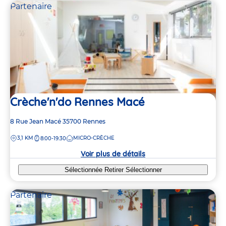
Partenaire
Crèche'n'do Rennes Macé
Adresse
8 Rue Jean Macé
35700
Rennes
de
DISTANCE
3,1 KM
MICRO-CRÈCHE
8:00-19:30
la
crèche
Voir plus de détails
Sélectionnée
Retirer
Sélectionner
Partenaire