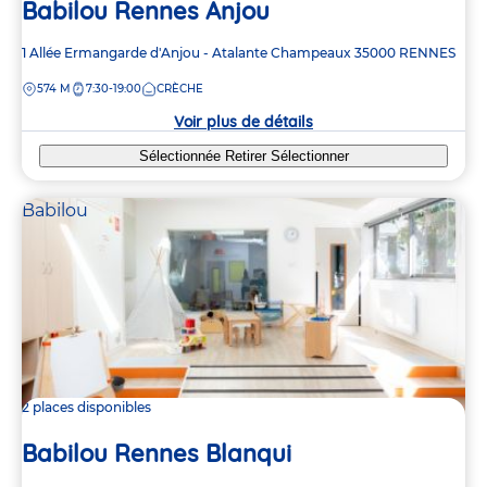
Babilou Rennes Anjou
Adresse
1 Allée Ermangarde d'Anjou - Atalante Champeaux
35000
RENNES
de
DISTANCE
574 M
7:30-19:00
CRÈCHE
la
crèche
Voir plus de détails
Sélectionnée
Retirer
Sélectionner
Babilou
2 places disponibles
Babilou Rennes Blanqui