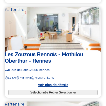
Partenaire
Les Zouzous Rennais - Mathilou
Oberthur - Rennes
Adresse
74b Rue de Paris
35000
Rennes
de
DISTANCE
3,9 KM
7:45-18:45
MICRO-CRÈCHE
la
crèche
Voir plus de détails
Sélectionnée
Retirer
Sélectionner
Partenaire