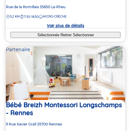
Adresse
Rue de la Romillais
35650
Le Rheu
de
DISTANCE
5,2 KM
MICRO-CRÈCHE
7:30-18:30
la
crèche
Voir plus de détails
Sélectionnée
Retirer
Sélectionner
Partenaire
Bébé Breizh Montessori Longschamps
- Rennes
Adresse
9 Rue Xavier Grall
35700
Rennes
de