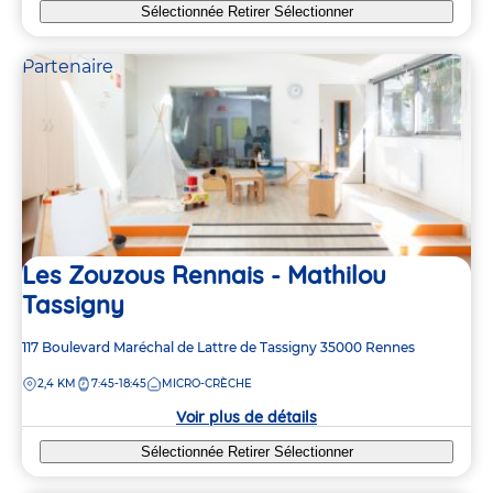
Sélectionnée
Retirer
Sélectionner
Partenaire
Les Zouzous Rennais - Mathilou
Tassigny
Adresse
117 Boulevard Maréchal de Lattre de Tassigny
35000
Rennes
de
DISTANCE
2,4 KM
7:45-18:45
MICRO-CRÈCHE
la
crèche
Voir plus de détails
Sélectionnée
Retirer
Sélectionner