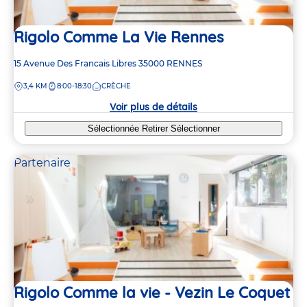
5
5
2
2
Rigolo Comme La Vie Rennes
8
8
Adresse
15 Avenue Des Francais Libres
35000
RENNES
de
DISTANCE
3,4 KM
8:00-18:30
CRÈCHE
la
crèche
Voir plus de détails
Sélectionnée
Retirer
Sélectionner
Partenaire
Rigolo Comme la vie - Vezin Le Coquet