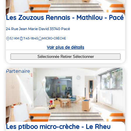
Les Zouzous Rennais - Mathilou - Pacé
Adresse
24 Rue Jean Marie David
35740
Pacé
de
DISTANCE
5,1 KM
7:45-18:45
MICRO-CRÈCHE
la
crèche
Voir plus de détails
Sélectionnée
Retirer
Sélectionner
Partenaire
Les ptiboo micro-crèche - Le Rheu