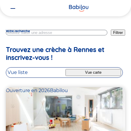
Vous
Ille Et Vilaine
êtes
ici
Votre recherche
Filtrer
Trouvez une crèche à Rennes et
inscrivez-vous !
Vue liste
Vue carte
Ouverture en 2026
Babilou