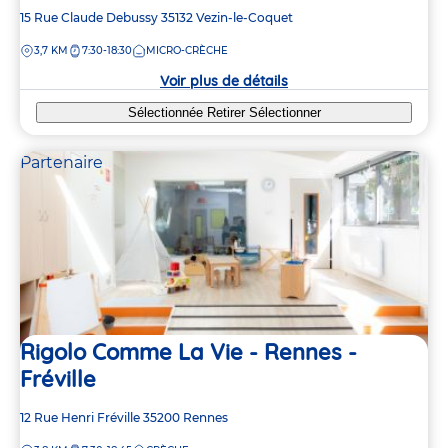
Adresse
15 Rue Claude Debussy
35132
Vezin-le-Coquet
de
DISTANCE
3,7 KM
7:30-18:30
MICRO-CRÈCHE
la
crèche
Voir plus de détails
Sélectionnée
Retirer
Sélectionner
Partenaire
Rigolo Comme La Vie - Rennes -
Fréville
Adresse
12 Rue Henri Fréville
35200
Rennes
de