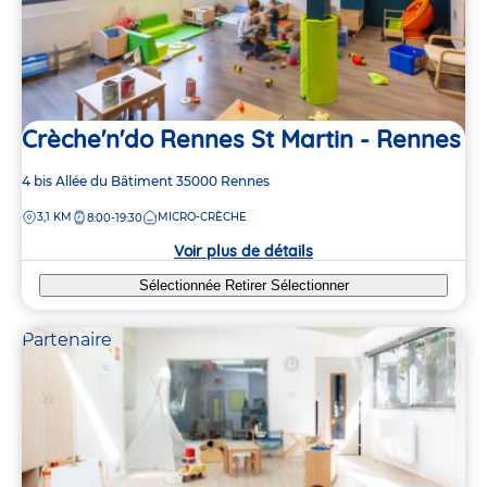
Crèche'n'do Rennes St Martin - Rennes
Adresse
4 bis Allée du Bâtiment
35000
Rennes
de
DISTANCE
3,1 KM
MICRO-CRÈCHE
8:00-19:30
la
crèche
Voir plus de détails
Sélectionnée
Retirer
Sélectionner
Partenaire
3
3
2
2
2
2
3
3