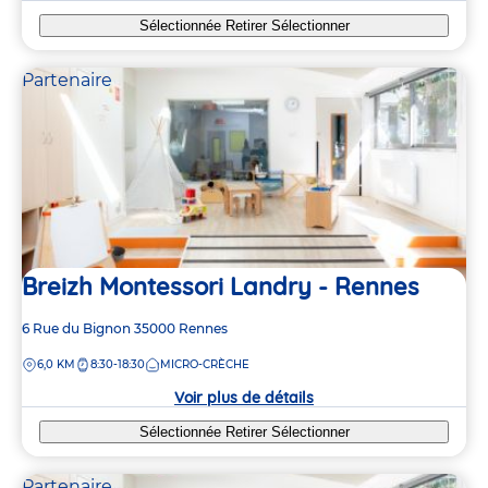
Sélectionnée
Retirer
Sélectionner
Partenaire
Breizh Montessori Landry - Rennes
Adresse
6 Rue du Bignon
35000
Rennes
de
DISTANCE
6,0 KM
8:30-18:30
MICRO-CRÈCHE
la
crèche
Voir plus de détails
Sélectionnée
Retirer
Sélectionner
Partenaire