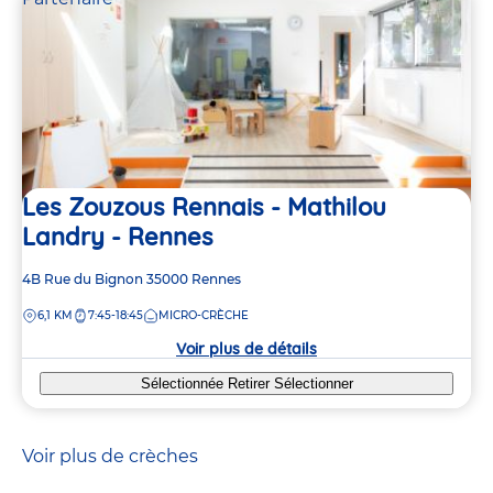
Les Zouzous Rennais - Mathilou
Landry - Rennes
Adresse
4B Rue du Bignon
35000
Rennes
de
DISTANCE
6,1 KM
7:45-18:45
MICRO-CRÈCHE
la
crèche
Voir plus de détails
Sélectionnée
Retirer
Sélectionner
Voir plus de crèches