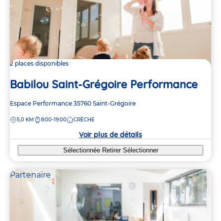
2 places disponibles
Babilou Saint-Grégoire Performance
Adresse
Espace Performance
35760
Saint-Grégoire
de
DISTANCE
5,0 KM
8:00-19:00
CRÈCHE
la
crèche
Voir plus de détails
Sélectionnée
Retirer
Sélectionner
Partenaire