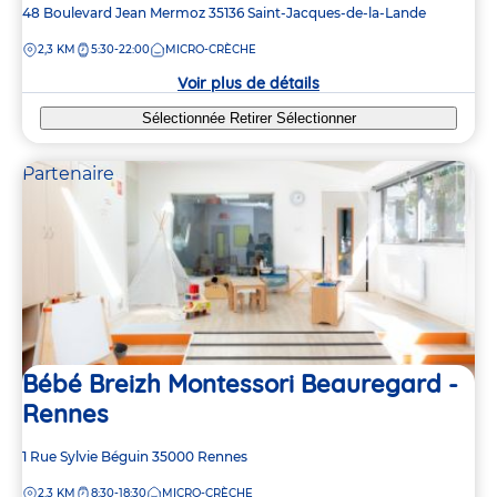
Adresse
48 Boulevard Jean Mermoz
35136
Saint-Jacques-de-la-Lande
de
DISTANCE
2,3 KM
5:30-22:00
MICRO-CRÈCHE
la
crèche
Voir plus de détails
Sélectionnée
Retirer
Sélectionner
Partenaire
Bébé Breizh Montessori Beauregard -
Rennes
Adresse
1 Rue Sylvie Béguin
35000
Rennes
de
DISTANCE
2,3 KM
8:30-18:30
MICRO-CRÈCHE
la