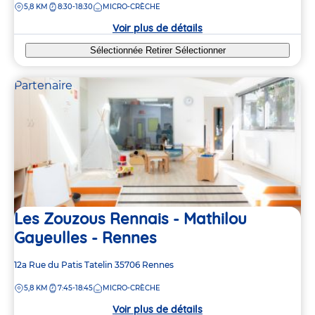
DISTANCE
5,8 KM
8:30-18:30
MICRO-CRÈCHE
la
crèche
Voir plus de détails
Sélectionnée
Retirer
Sélectionner
Partenaire
Les Zouzous Rennais - Mathilou
Gayeulles - Rennes
Adresse
12a Rue du Patis Tatelin
35706
Rennes
de
DISTANCE
5,8 KM
7:45-18:45
MICRO-CRÈCHE
la
crèche
Voir plus de détails