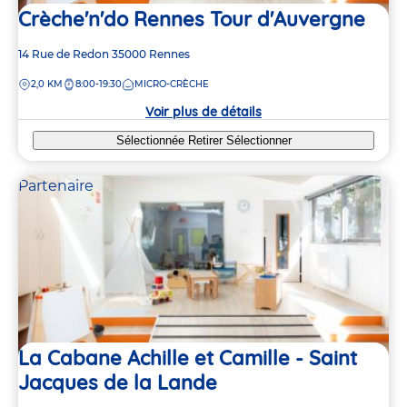
Crèche'n'do Rennes Tour d'Auvergne
Adresse
14 Rue de Redon
35000
Rennes
de
DISTANCE
2,0 KM
8:00-19:30
MICRO-CRÈCHE
la
crèche
Voir plus de détails
Sélectionnée
Retirer
Sélectionner
Partenaire
La Cabane Achille et Camille - Saint
Jacques de la Lande