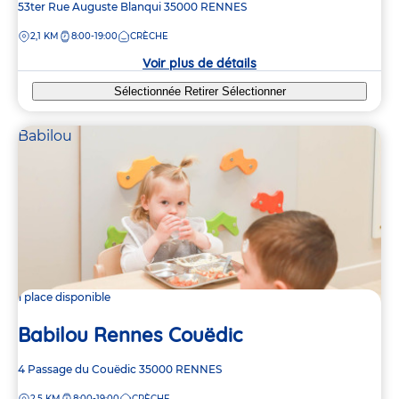
Adresse
53ter Rue Auguste Blanqui
35000
RENNES
de
DISTANCE
2,1 KM
8:00-19:00
CRÈCHE
la
crèche
Voir plus de détails
Sélectionnée
Retirer
Sélectionner
Babilou
1 place disponible
Babilou Rennes Couëdic
Adresse
4 Passage du Couëdic
35000
RENNES
de
DISTANCE
2,5 KM
8:00-19:00
CRÈCHE