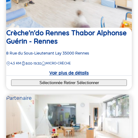
Crèche'n'do Rennes Thabor Alphonse
Guérin - Rennes
Adresse
8 Rue du Sous-Lieutenant Lay
35000
Rennes
de
DISTANCE
4,5 KM
MICRO-CRÈCHE
8:00-19:30
la
crèche
Voir plus de détails
Sélectionnée
Retirer
Sélectionner
Partenaire