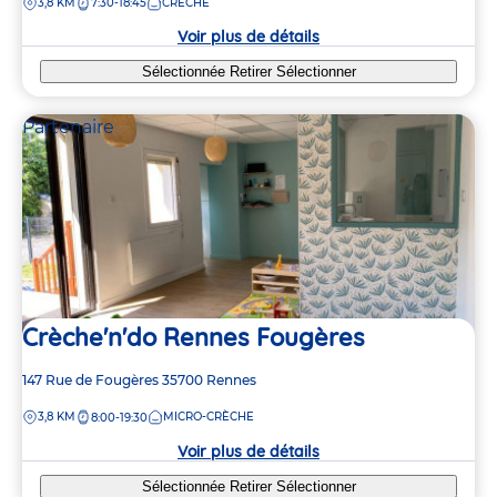
DISTANCE
3,8 KM
7:30-18:45
CRÈCHE
la
crèche
Voir plus de détails
Sélectionnée
Retirer
Sélectionner
Partenaire
Crèche'n'do Rennes Fougères
Adresse
147 Rue de Fougères
35700
Rennes
de
DISTANCE
3,8 KM
MICRO-CRÈCHE
8:00-19:30
la
crèche
Voir plus de détails
Sélectionnée
Retirer
Sélectionner