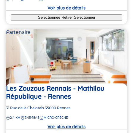
crèche
Voir plus de détails
Sélectionnée
Retirer
Sélectionner
Partenaire
Les Zouzous Rennais - Mathilou
République - Rennes
Adresse
31 Rue de la Chalotais
35000
Rennes
de
DISTANCE
2,4 KM
7:45-18:45
MICRO-CRÈCHE
la
crèche
Voir plus de détails