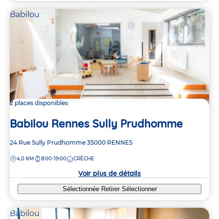
Babilou
2 places disponibles
Babilou Rennes Sully Prudhomme
Adresse
24 Rue Sully Prudhomme
35000
RENNES
de
DISTANCE
4,0 KM
8:00-19:00
CRÈCHE
la
crèche
Voir plus de détails
Sélectionnée
Retirer
Sélectionner
Babilou