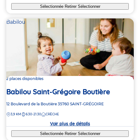
Sélectionnée
Retirer
Sélectionner
Babilou
2 places disponibles
Babilou Saint-Grégoire Boutière
Adresse
12 Boulevard de la Boutière
35760
SAINT-GRÉGOIRE
de
DISTANCE
3,9 KM
6:30-21:30
CRÈCHE
la
crèche
Voir plus de détails
Sélectionnée
Retirer
Sélectionner