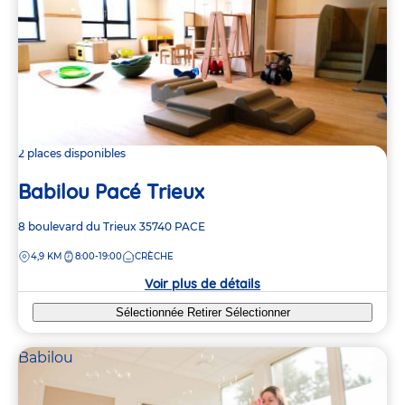
2 places disponibles
Babilou Pacé Trieux
Adresse
8 boulevard du Trieux
35740
PACE
de
DISTANCE
4,9 KM
8:00-19:00
CRÈCHE
la
crèche
Voir plus de détails
Sélectionnée
Retirer
Sélectionner
Babilou