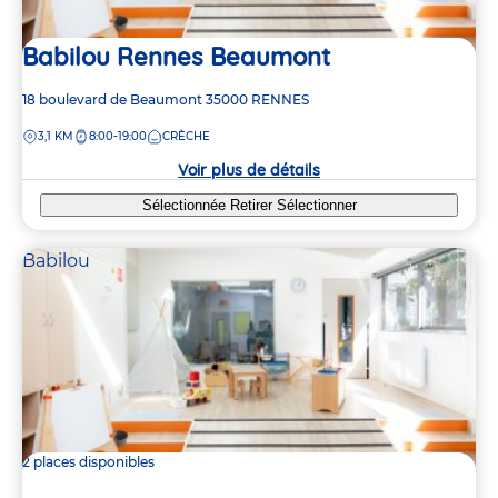
Babilou Rennes Beaumont
Adresse
18 boulevard de Beaumont
35000
RENNES
de
DISTANCE
3,1 KM
8:00-19:00
CRÈCHE
la
crèche
Voir plus de détails
Sélectionnée
Retirer
Sélectionner
Babilou
2 places disponibles