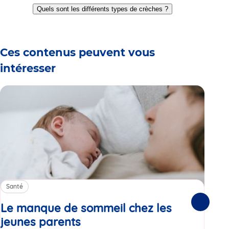
to
to
to
to
to
to
to
Quels sont les différents types de crèches ?
slide
slide
slide
slide
slide
slide
slide
1
2
3
4
5
6
7
Ces contenus peuvent vous
intéresser
Santé
Sa
Le manque de sommeil chez les
Gr
Suivante
jeunes parents
Article
co