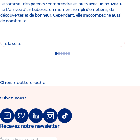
Le sommeil des parents : comprendre les nuits avec un nouveau-
Les 
né L'arrivée d'un bébé est un moment rempli d'émotions, de
les 
découvertes et de bonheur. Cependant, elle s'accompagne aussi
l'es
de nombreux
gast
Lire la suite
Lire 
Go
Go
Go
Go
Go
Go
to
to
to
to
to
to
slide
slide
slide
slide
slide
slide
1
2
3
4
5
6
Choisir cette crèche
Suivez-nous !
Facebook
Twitter
Linkedin
Instagram
Tiktok
Recevez notre newsletter