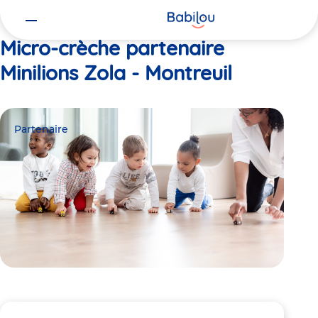
Vous
Accueil
Minilions Zola - Montreuil
êtes
ici
Micro-crèche partenaire
Minilions Zola - Montreuil
Partenaire