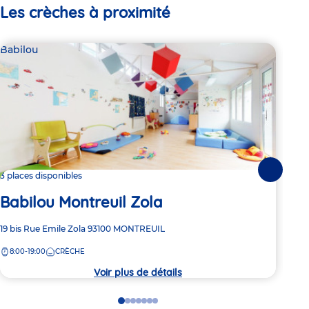
Les crèches à proximité
Babilou
Bab
Suivante
3 places disponibles
2 pl
Babilou Montreuil Zola
Ba
Adresse
19 bis Rue Emile Zola
93100
MONTREUIL
Adre
47 R
de
de
8:00-19:00
CRÈCHE
7:
la
la
crèche
crèc
Voir plus de détails
Go
Go
Go
Go
Go
Go
Go