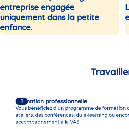
Babilou, c’est bien plus qu’un réseau de crèches :
entreprise engagée
L
c’est un groupe engagé dans l’éducation,
uniquement dans la petite
e
l’accompagnement familial et le développement
de chacun, avec des métiers variés aussi bien en
enfance.
crèche qu’au siège.
Travaill
Formation professionnelle
Vous bénéficiez d’un programme de formation 
ateliers, des conférences, du e-learning ou enco
accompagnement à la VAE
.