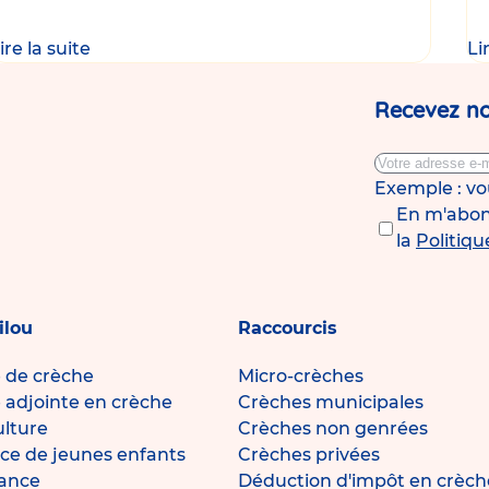
ire la suite
Li
Recevez no
Exemple : v
En m'abonn
la
Politiqu
ilou
Raccourcis
e de crèche
Micro-crèches
e adjointe en crèche
Crèches municipales
ulture
Crèches non genrées
ce de jeunes enfants
Crèches privées
fance
Déduction d'impôt en crèch