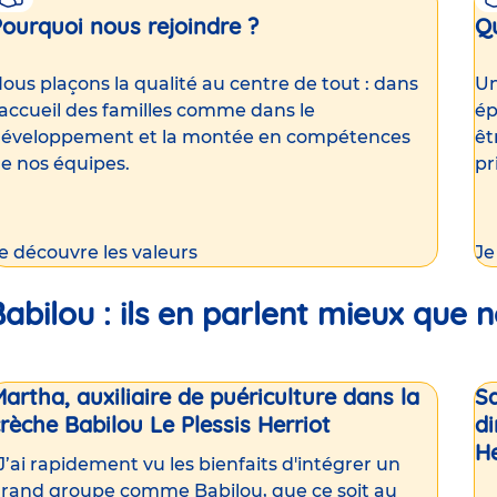
Pourquoi nous rejoindre ?
Qu
ous plaçons la qualité au centre de tout : dans
Un
’accueil des familles comme dans le
ép
éveloppement et la montée en compétences
êt
e nos équipes.
pr
e découvre les valeurs
Je
bilou : ils en parlent mieux que 
artha, auxiliaire de puériculture dans la
Sa
rèche Babilou Le Plessis Herriot
di
H
J’ai rapidement vu les bienfaits d'intégrer un
rand groupe comme Babilou, que ce soit au