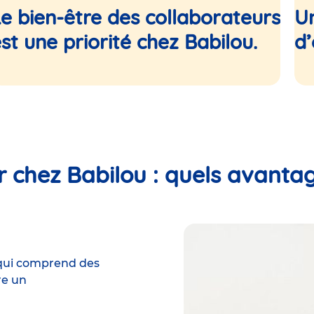
e bien-être des collaborateurs
Un
Nous plaçons l’humain au cœur de notre projet.
Écoute, qualité de vie au travail, formations, et
st une priorité chez Babilou.
d’
parcours d’évolution sont au cœur de notre
f
politique RH.
er chez Babilou : quels avanta
qui comprend des
re
un