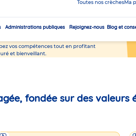
Toutes nos crèches
Ma p
cer votre passion,
 carrière
s
Administrations publiques
Rejoignez-nous
Blog et conse
Navigation
principale
pez vos compétences tout en profitant
uré et bienveillant.
gée, fondée sur des valeurs é