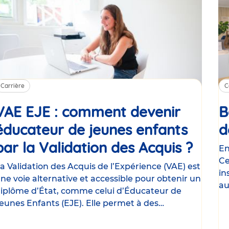
Carrière
C
VAE EJE : comment devenir
B
éducateur de jeunes enfants
d
par la Validation des Acquis ?
Artic
En
Ce
a Validation des Acquis de l’Expérience (VAE) est
in
ne voie alternative et accessible pour obtenir un
au
iplôme d’État, comme celui d’Éducateur de
s
eunes Enfants (EJE). Elle permet à des
rofessionnels