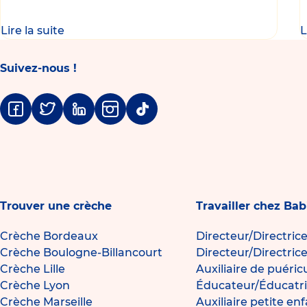
parentalité
Lire la suite
L
Suivez-nous !
Facebook
Twitter
Linkedin
Instagram
Tiktok
Trouver une crèche
Travailler chez Bab
Crèche Bordeaux
Directeur/Directric
Crèche Boulogne-Billancourt
Directeur/Directric
Crèche Lille
Auxiliaire de puéric
Crèche Lyon
Éducateur/Éducatri
Crèche Marseille
Auxiliaire petite en