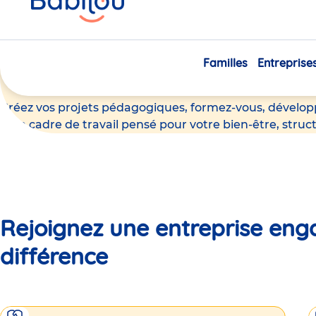
ici
Nous rejoindre, c’est exer
tout en développant votre
Familles
Entreprise
Créez vos projets pédagogiques, formez-vous, dévelop
d’un cadre de travail pensé pour votre bien-être, struct
Rejoignez une entreprise enga
différence