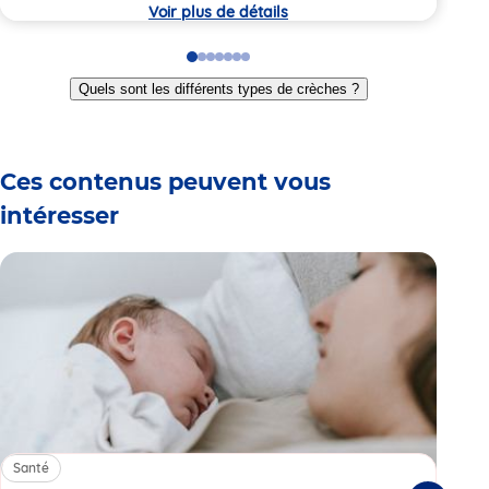
crèche
crèc
Voir plus de détails
Go
Go
Go
Go
Go
Go
Go
to
to
to
to
to
to
to
Quels sont les différents types de crèches ?
slide
slide
slide
slide
slide
slide
slide
1
2
3
4
5
6
7
Ces contenus peuvent vous
intéresser
Santé
Sa