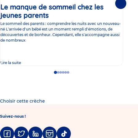
Le manque de sommeil chez les
Gr
Suivante
jeunes parents
Article
co
Le sommeil des parents : comprendre les nuits avec un nouveau-
Les 
né L'arrivée d'un bébé est un moment rempli d'émotions, de
les 
découvertes et de bonheur. Cependant, elle s'accompagne aussi
l'es
de nombreux
gast
Lire la suite
Lire 
Go
Go
Go
Go
Go
Go
to
to
to
to
to
to
slide
slide
slide
slide
slide
slide
1
2
3
4
5
6
Choisir cette crèche
Suivez-nous !
Facebook
Twitter
Linkedin
Instagram
Tiktok