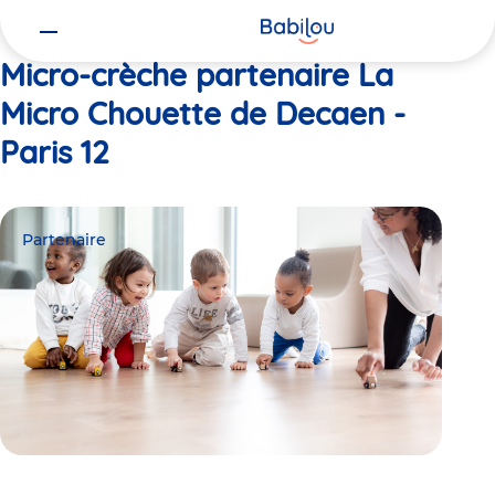
Vous
Accueil
La Micro Chouette de Decaen - Paris 12
êtes
ici
Micro-crèche partenaire La
Micro Chouette de Decaen -
Paris 12
Partenaire