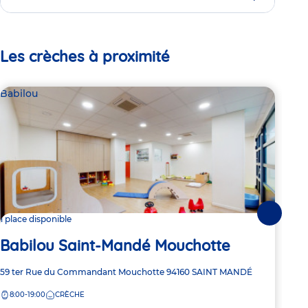
Les crèches à proximité
Babilou
Bab
Suivante
1 place disponible
Dern
Babilou Saint-Mandé Mouchotte
Ba
Adresse
59 ter Rue du Commandant Mouchotte
94160
SAINT MANDÉ
Adre
10 R
de
de
8:00-19:00
CRÈCHE
8:
la
la