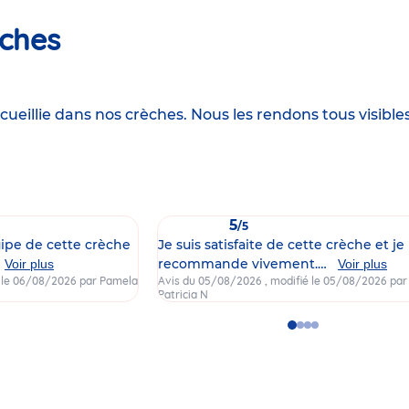
èches
cueillie dans nos crèches. Nous les rendons tous visibl
5
/5
uipe de cette crèche
Je suis satisfaite de cette crèche et je 
recommande vivement.…
Voir plus
Voir plus
é le 06/08/2026
par Pamela
Avis du 05/08/2026
, modifié le 05/08/2026
par
Patricia N
Go
Go
Go
Go
to
to
to
to
slide
slide
slide
slide
1
2
3
4