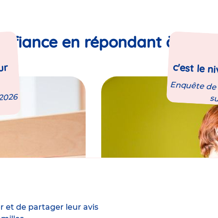
confiance en répondant à notr
c'est le n
ur
Enquête de s
 2026
s
 et de partager leur avis