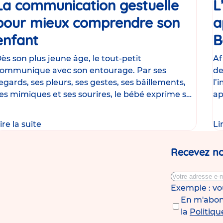
La communication gestuelle
L
pour mieux comprendre son
a
enfant
Article
B
ès son plus jeune âge, le tout-petit
Af
ommunique avec son entourage. Par ses
de
egards, ses pleurs, ses gestes, ses bâillements,
l’
es mimiques et ses sourires, le bébé exprime ses
ap
esoins et ses
am
ire la suite
Li
Recevez no
Exemple : v
En m'abonn
la
Politiqu