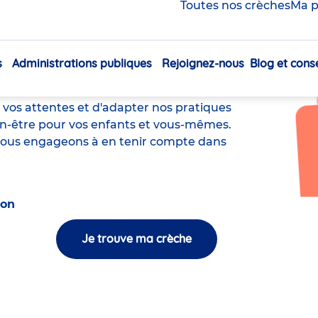
Toutes nos crèches
Ma p
s
Administrations publiques
Rejoignez-nous
Blog et conse
Navigation
s au cœur de notre démarche. L'avis de
principale
ment la qualité de nos services.
os attentes et d'adapter nos pratiques
en-être pour vos enfants et vous-mêmes.
nous engageons à en tenir compte dans
ion
Je trouve ma crèche