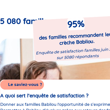
5 080 familles nous ont fait 
%
95
des familles recommandent le
crèche Babilou.
Enquête de satisfaction familles juin
sur 5080 répondants
Le saviez-vous ?
A quoi sert l’enquête de satisfaction ?
Donner aux familles Babilou l'opportunité de s’exprimer