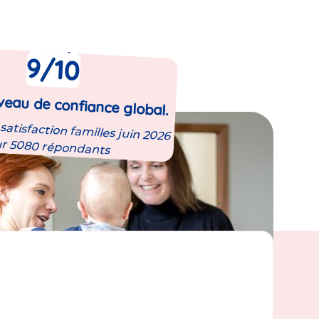
e enquête
9
/10
iveau de confiance global.
atisfaction familles juin 2026
ur 5080 répondants