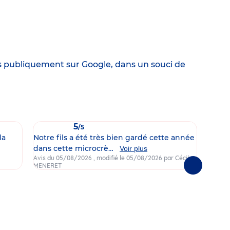
es publiquement sur Google, dans un souci de
5
/5
la
Notre fils a été très bien gardé cette année
Nos d
dans cette microcrè…
ça fa
Voir plus
Avis du 05/08/2026
, modifié le 05/08/2026
par Cécile
Avis d
MENERET
Mazzoc
Suivantes