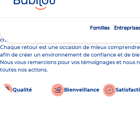
ici
Avis Babilou : les familles
Familles
Entreprise
Chez Babilou, nous plaçons la satisfaction des famille
chaque famille est essentiel pour améliorer continuelle
Chaque retour est une occasion de mieux comprendre v
afin de créer un environnement de confiance et de bi
Nous vous remercions pour vos témoignages et nous 
toutes nos actions.
Qualité
Bienveillance
Satisfact