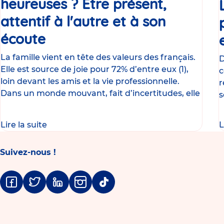
heureuses ? Être présent,
attentif à l'autre et à son
écoute
Article
La famille vient en tête des valeurs des français.
D
Elle est source de joie pour 72% d’entre eux (1),
c
loin devant les amis et la vie professionnelle.
r
Dans un monde mouvant, fait d’incertitudes, elle
s
b
Lire la suite
L
Suivez-nous !
Facebook
Twitter
Linkedin
Instagram
Tiktok