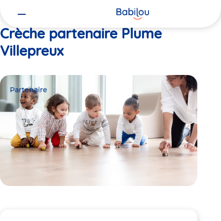
Vous
Accueil
Plume Villepreux
êtes
ici
Crèche partenaire Plume
Villepreux
Partenaire