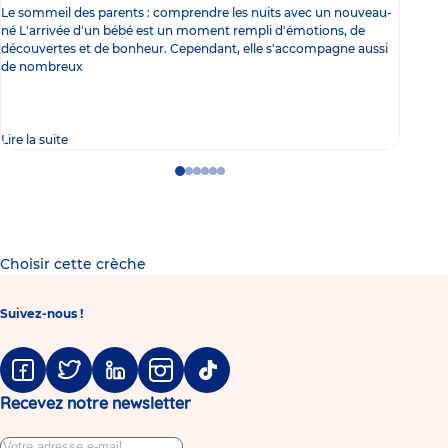
Le sommeil des parents : comprendre les nuits avec un nouveau-
Les 
né L'arrivée d'un bébé est un moment rempli d'émotions, de
les 
découvertes et de bonheur. Cependant, elle s'accompagne aussi
l'es
de nombreux
gast
Lire la suite
Lire 
Go
Go
Go
Go
Go
Go
to
to
to
to
to
to
slide
slide
slide
slide
slide
slide
1
2
3
4
5
6
Choisir cette crèche
Suivez-nous !
Facebook
Twitter
Linkedin
Instagram
Tiktok
Recevez notre newsletter