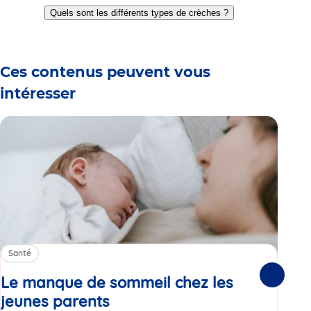
to
to
to
to
to
to
Quels sont les différents types de crèches ?
slide
slide
slide
slide
slide
slide
1
2
3
4
5
6
Ces contenus peuvent vous
intéresser
Santé
Sa
Le manque de sommeil chez les
Gr
Suivante
jeunes parents
Article
co