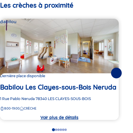
Les crèches à proximité
Babilou
Bab
Suivante
Dernière place disponible
1 pl
Babilou Les Clayes-sous-Bois Neruda
Ba
Adresse
1 Rue Pablo Neruda
78340
LES CLAYES-SOUS-BOIS
Adre
6 Ru
de
de
8:00-19:00
CRÈCHE
8:
la
la
crèche
crèc
Voir plus de détails
Go
Go
Go
Go
Go
Go