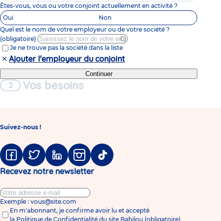
Êtes-vous, vous ou votre conjoint actuellement en activité ?
Oui
Non
Quel est le nom de votre employeur ou de votre société ?
(obligatoire)
Je ne trouve pas la société dans la liste
Ajouter l'employeur du conjoint
Votre
Continuer
Vos besoins
situation
Suivez-nous !
Facebook
Twitter
Linkedin
Instagram
Tiktok
Recevez notre newsletter
Exemple : vous@site.com
En m'abonnant, je confirme avoir lu et accepté
la
Politique de Confidentialité du site Babilou
(obligatoire)