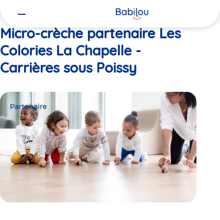
Vous
Accueil
Les Colories La Chapelle - Carrières sous Poissy
êtes
ici
Micro-crèche partenaire Les
Colories La Chapelle -
Carrières sous Poissy
Partenaire