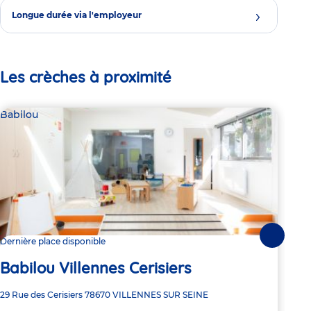
Longue durée via l'employeur
Les crèches à proximité
Babilou
Bab
Suivante
Dernière place disponible
Dern
Babilou Villennes Cerisiers
Ba
Adresse
29 Rue des Cerisiers
78670
VILLENNES SUR SEINE
Adre
34-4
de
de