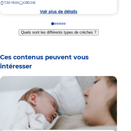
7:30-19:00
CRÈCHE
8:
la
la
crèche
crèc
Voir plus de détails
Go
Go
Go
Go
Go
Go
to
to
to
to
to
to
Quels sont les différents types de crèches ?
slide
slide
slide
slide
slide
slide
1
2
3
4
5
6
Ces contenus peuvent vous
intéresser