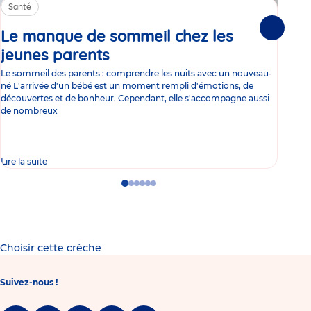
Santé
Sa
Le manque de sommeil chez les
Gr
Suivante
jeunes parents
Article
co
Le sommeil des parents : comprendre les nuits avec un nouveau-
Les 
né L'arrivée d'un bébé est un moment rempli d'émotions, de
les 
découvertes et de bonheur. Cependant, elle s'accompagne aussi
l'es
de nombreux
gast
Lire la suite
Lire 
Go
Go
Go
Go
Go
Go
to
to
to
to
to
to
slide
slide
slide
slide
slide
slide
1
2
3
4
5
6
Choisir cette crèche
Suivez-nous !