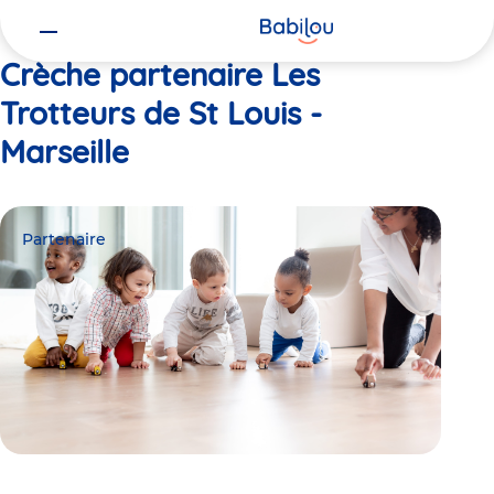
Vous
Accueil
Les Trotteurs de St Louis - Marseille
êtes
ici
Crèche partenaire Les
Trotteurs de St Louis -
Marseille
Partenaire