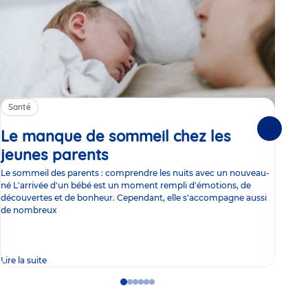
Santé
Sa
Le manque de sommeil chez les
Gr
Suivante
jeunes parents
Article
co
Le sommeil des parents : comprendre les nuits avec un nouveau-
Les 
né L'arrivée d'un bébé est un moment rempli d'émotions, de
les 
découvertes et de bonheur. Cependant, elle s'accompagne aussi
l'es
de nombreux
gast
Lire la suite
Lire 
Go
Go
Go
Go
Go
Go
to
to
to
to
to
to
slide
slide
slide
slide
slide
slide