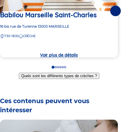
Babilou Marseille Saint-Charles
Suivante
2 pl
Ba
Adresse
16 bis rue de Turenne
13003
MARSEILLE
de
7:30-18:30
CRÈCHE
Adre
27/2
la
de
crèche
7:
la
crèc
Voir plus de détails
Go
Go
Go
Go
Go
Go
to
to
to
to
to
to
Quels sont les différents types de crèches ?
slide
slide
slide
slide
slide
slide
1
2
3
4
5
6
Ces contenus peuvent vous
intéresser