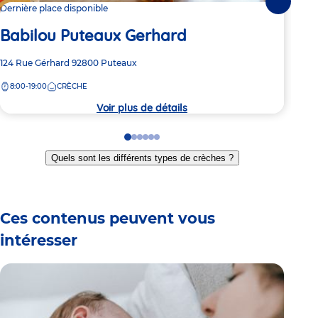
Suivante
Dernière place disponible
2 pl
Babilou Puteaux Gerhard
Ba
Adresse
124 Rue Gérhard
92800
Puteaux
Adre
5 Ru
de
de
8:00-19:00
CRÈCHE
7:
la
la
crèche
crèc
Voir plus de détails
Go
Go
Go
Go
Go
Go
to
to
to
to
to
to
Quels sont les différents types de crèches ?
slide
slide
slide
slide
slide
slide
1
2
3
4
5
6
Ces contenus peuvent vous
intéresser