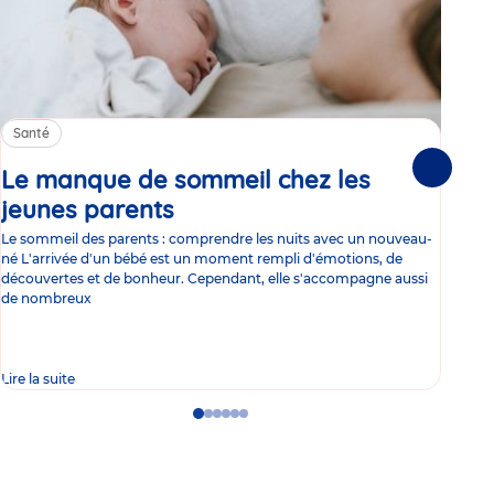
Santé
Sa
Le manque de sommeil chez les
Gr
Suivante
jeunes parents
Article
co
Le sommeil des parents : comprendre les nuits avec un nouveau-
Les 
né L'arrivée d'un bébé est un moment rempli d'émotions, de
les 
découvertes et de bonheur. Cependant, elle s'accompagne aussi
l'es
de nombreux
gast
Lire la suite
Lire 
Go
Go
Go
Go
Go
Go
to
to
to
to
to
to
slide
slide
slide
slide
slide
slide
1
2
3
4
5
6