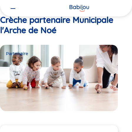
Vous
Accueil
Municipale l'Arche de Noé
êtes
ici
Crèche partenaire Municipale
l'Arche de Noé
Partenaire