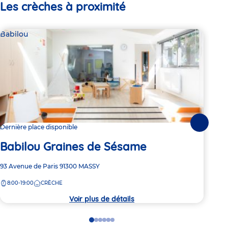
Les crèches à proximité
Babilou
Bab
Suivante
Dernière place disponible
3 pl
Babilou Graines de Sésame
Ba
Adresse
93 Avenue de Paris
91300
MASSY
Adre
120 
de
de
8:00-19:00
CRÈCHE
7:
la
la
crèche
crèc
Voir plus de détails
Go
Go
Go
Go
Go
Go