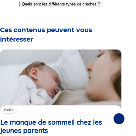
to
to
to
to
to
to
Quels sont les différents types de crèches ?
slide
slide
slide
slide
slide
slide
1
2
3
4
5
6
Ces contenus peuvent vous
intéresser
Santé
Sa
Le manque de sommeil chez les
Gr
Suivante
jeunes parents
Article
co