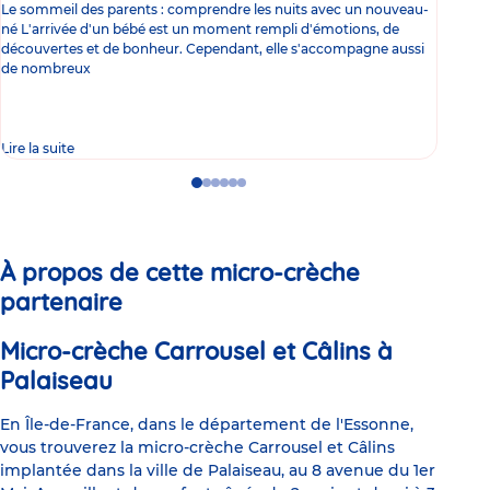
Le sommeil des parents : comprendre les nuits avec un nouveau-
Les 
né L'arrivée d'un bébé est un moment rempli d'émotions, de
les 
découvertes et de bonheur. Cependant, elle s'accompagne aussi
l'es
de nombreux
gast
Lire la suite
Lire 
Go
Go
Go
Go
Go
Go
to
to
to
to
to
to
slide
slide
slide
slide
slide
slide
1
2
3
4
5
6
À propos de cette micro-crèche
partenaire
Micro-crèche Carrousel et Câlins à
Palaiseau
En Île-de-France, dans le département de l'Essonne,
vous trouverez la micro-crèche Carrousel et Câlins
implantée dans la ville de Palaiseau, au 8 avenue du 1er