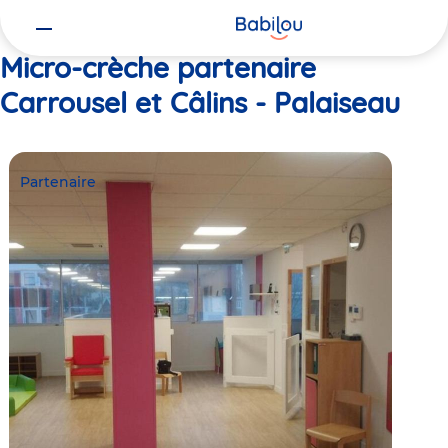
Vous
Accueil
Carrousel et Câlins - Palaiseau
êtes
ici
Micro-crèche partenaire
Carrousel et Câlins - Palaiseau
Partenaire