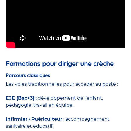
Formations pour diriger une crèche
Parcours classiques
Les voies traditionnelles pour accéder au poste :
EJE (Bac+3)
: développement de l’enfant,
pédagogie, travail en équipe.
Infirmier
/
Puériculteur
: accompagnement
sanitaire et éducatif.