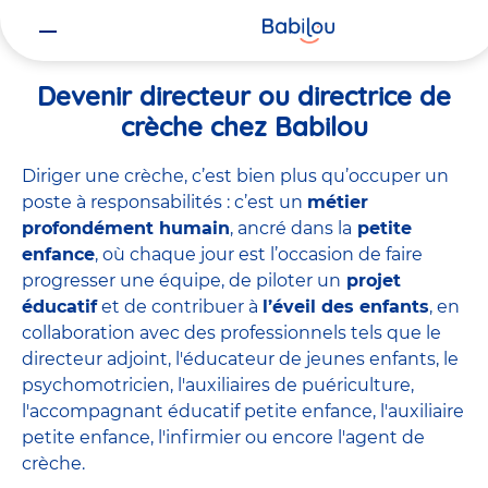
Vous
Accueil
Travailler chez Babilou
Devenir directeur ou directrice 
êtes
ici
Devenir directeur ou directrice de
crèche chez Babilou
Diriger une crèche, c’est bien plus qu’occuper un
poste à responsabilités : c’est un
métier
profondément humain
, ancré dans la
petite
enfance
, où chaque jour est l’occasion de faire
progresser une équipe, de piloter un
projet
éducatif
et de contribuer à
l’éveil des enfants
, en
collaboration avec des professionnels tels que le
directeur adjoint
,
l'éducateur de jeunes enfants
,
le
psychomotricien
,
l'auxiliaires de puériculture
,
l'accompagnant éducatif petite enfance
,
l'auxiliaire
petite enfance
,
l'infirmier
ou encore
l'agent de
crèche
.