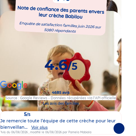
Note de confiance des parents envers
leur crèche Babilou
Enquête de satisfaction familles juin 2026 sur
5080 répondants
4.6
/5
4685 avis
Source : Google Reviews - Données récupérées via l’API officielle
Les avis des familles
5
/5
Je remercie toute l’équipe de cette crèche pour leur
Je 
bienveillan…
viv
Voir plus
Suivante
Avis du 06/08/2026
, modifié le 06/08/2026
par Pamela Mabiala
Avis 