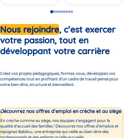
Go
Go
Go
Go
Go
Go
Go
Go
Go
to
to
to
to
to
to
to
to
to
slide
slide
slide
slide
slide
slide
slide
slide
slide
Nous rejoindre
, c’est exercer
1
2
3
4
5
6
7
8
9
votre passion, tout en
développant votre carrière
Créez vos projets pédagogiques, formez-vous, développez vos
compétences tout en profitant d’un cadre de travail pensé pour
votre bien-être, structuré et bienveillant.
Découvrez nos offres d’emploi en crèche et au siège
En crèche comme au siège, nos équipes s’engagent pour la
qualité d’accueil des familles ! Découvrez nos offres d’emplois et
rejoignez Babilou, une entreprise qui veille au bien-être des
professionnels et des enfants qu’elle accueille.