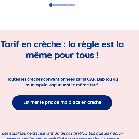
Go
Go
Go
Go
Go
Go
Go
Go
Go
Go
to
to
to
to
to
to
to
to
to
to
slide
slide
slide
slide
slide
slide
slide
slide
slide
slide
1
2
3
4
5
6
7
8
9
10
Tarif en crèche : la règle est la
même pour tous !
Toutes les crèches conventionnées par la CAF, Babilou ou
municipale, appliquent le même tarif
.
Estimer le prix de ma place en crèche
Les établissements relevant du dispositif PAJE tels que les micro-
crèches appliquent un tarif fixé par le gestionnaire. Le reste à