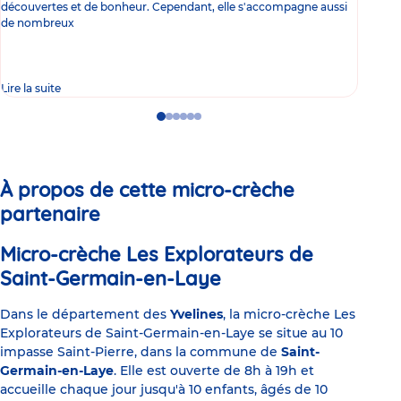
découvertes et de bonheur. Cependant, elle s'accompagne aussi
l'es
de nombreux
gast
Lire la suite
Lire 
Go
Go
Go
Go
Go
Go
to
to
to
to
to
to
slide
slide
slide
slide
slide
slide
1
2
3
4
5
6
À propos de cette micro-crèche
partenaire
Micro-crèche Les Explorateurs de
Saint-Germain-en-Laye
Dans le département des
Yvelines
, la micro-crèche Les
Explorateurs de Saint-Germain-en-Laye se situe au 10
impasse Saint-Pierre, dans la commune de
Saint-
Germain-en-Laye
. Elle est ouverte de 8h à 19h et
accueille chaque jour jusqu'à 10 enfants, âgés de 10