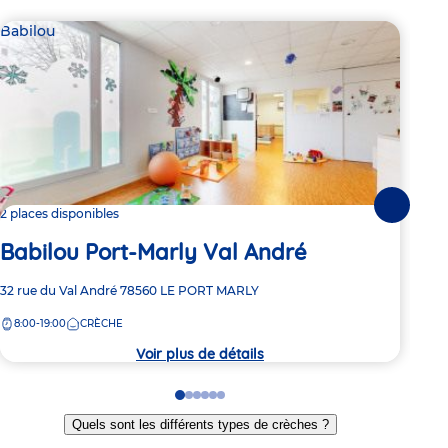
Babilou
Bab
Suivante
2 places disponibles
2 pl
Babilou Port-Marly Val André
Ba
Adresse
32 rue du Val André
78560
LE PORT MARLY
Adre
4 bi
de
de
8:00-19:00
CRÈCHE
7:
la
la
crèche
crèc
Voir plus de détails
Go
Go
Go
Go
Go
Go
to
to
to
to
to
to
Quels sont les différents types de crèches ?
slide
slide
slide
slide
slide
slide
1
2
3
4
5
6