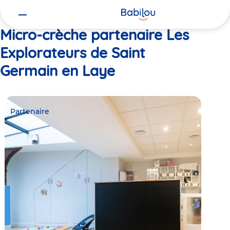
Vous
Accueil
Les Explorateurs de Saint Germain en Laye
êtes
ici
Micro-crèche partenaire Les
Explorateurs de Saint
Germain en Laye
Partenaire