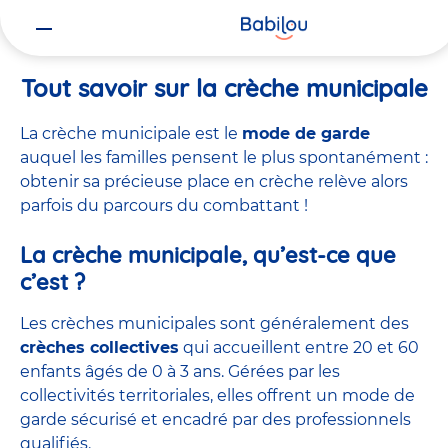
Vous
Accueil
Raccourcis
Tout savoir sur la crèche municipale
êtes
ici
Tout savoir sur la crèche municipale
La crèche municipale est le
mode de garde
auquel les familles pensent le plus spontanément :
obtenir sa précieuse place en crèche relève alors
parfois du parcours du combattant !
La crèche municipale, qu’est-ce que
c’est ?
Les crèches municipales sont généralement des
crèches collectives
qui accueillent entre 20 et 60
enfants âgés de 0 à 3 ans. Gérées par les
collectivités territoriales, elles offrent un mode de
garde sécurisé et encadré par des professionnels
qualifiés.