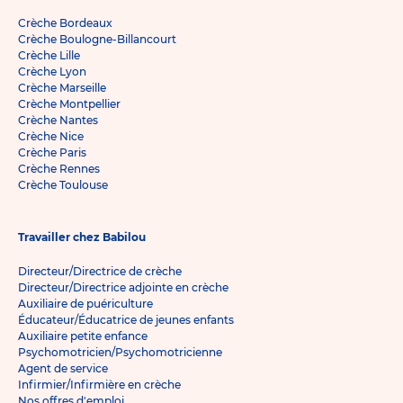
Crèche Bordeaux
Crèche Boulogne-Billancourt
Crèche Lille
Crèche Lyon
Crèche Marseille
Crèche Montpellier
Crèche Nantes
Crèche Nice
Crèche Paris
Crèche Rennes
Crèche Toulouse
Travailler chez Babilou
Directeur/Directrice de crèche
Directeur/Directrice adjointe en crèche
Auxiliaire de puériculture
Éducateur/Éducatrice de jeunes enfants
Auxiliaire petite enfance
Psychomotricien/Psychomotricienne
Agent de service
Infirmier/Infirmière en crèche
Nos offres d'emploi