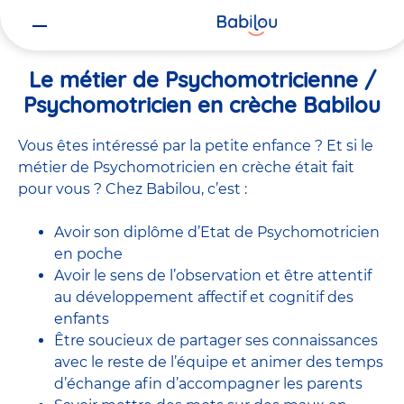
Vous
Accueil
Travailler chez Babilou
Le métier de Psychomotricienne
êtes
ici
Le métier de Psychomotricienne /
Psychomotricien en crèche Babilou
Vous êtes intéressé par la petite enfance ? Et si le
métier de Psychomotricien en crèche était fait
pour vous ? Chez Babilou, c’est :
Avoir son diplôme d’Etat de Psychomotricien
en poche
Avoir le sens de l’observation et être attentif
au développement affectif et cognitif des
enfants
Être soucieux de partager ses connaissances
avec le reste de l’équipe et animer des temps
d’échange afin d’accompagner les parents