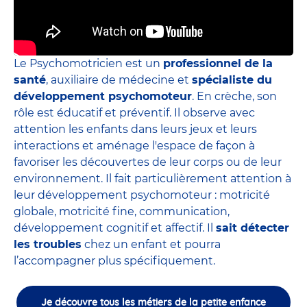
Le Psychomotricien est un
professionnel de la
santé
, auxiliaire de médecine et
spécialiste du
développement psychomoteur
. En crèche, son
rôle est éducatif et préventif. Il observe avec
attention les enfants dans leurs jeux et leurs
interactions et aménage l'espace de façon à
favoriser les découvertes de leur corps ou de leur
environnement. Il fait particulièrement attention à
leur développement psychomoteur : motricité
globale, motricité fine, communication,
développement cognitif et affectif. Il
sait détecter
les troubles
chez un enfant et pourra
l’accompagner plus spécifiquement.
Je découvre tous les métiers de la petite enfance