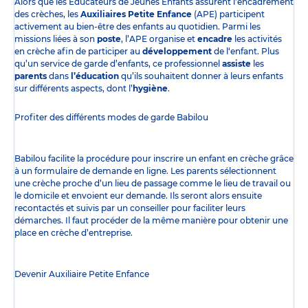
Alors que les Éducateurs de Jeunes Enfants assurent l’encadrement
des crèches, les
Auxiliaires Petite Enfance
(APE) participent
activement au bien-être des enfants au quotidien. Parmi les
missions liées à son
poste
, l’APE organise et
encadre
les activités
en crèche afin de participer au
développement
de l‘enfant. Plus
qu’un service de garde d’enfants, ce professionnel
assiste
les
parents
dans
l’éducation
qu’ils souhaitent donner à leurs enfants
sur différents aspects, dont l’
hygiène
.
Profiter des
différents modes de garde
Babilou
Babilou facilite la procédure pour inscrire un enfant en crèche grâce
à un formulaire de demande en ligne. Les parents sélectionnent
une crèche proche d’un lieu de passage comme le lieu de travail ou
le domicile et envoient eur demande. Ils seront alors ensuite
recontactés et suivis par un conseiller pour faciliter leurs
démarches. Il faut procéder de la même manière pour obtenir une
place en crèche d’entreprise.
Devenir Auxiliaire Petite Enfance