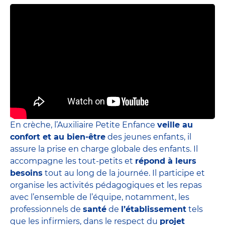
En crèche, l’Auxiliaire Petite Enfance
veille au
confort et au bien-être
des jeunes enfants, il
assure la prise en charge globale des enfants. Il
accompagne les tout-petits et
répond à leurs
besoins
tout au long de la journée. Il participe et
organise les activités pédagogiques et les repas
avec l’ensemble de l’équipe, notamment, les
professionnels de
santé
de
l’établissement
tels
que les infirmiers, dans le respect du
projet