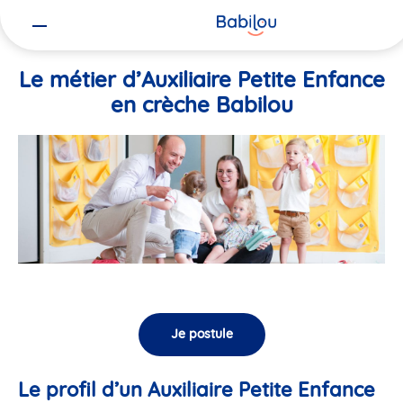
Vous
Accueil
Travailler chez Babilou
Le métier d’Auxiliaire Petite En
êtes
ici
Le métier d’Auxiliaire Petite Enfance
en crèche Babilou
Je postule
Le profil d’un Auxiliaire Petite Enfance