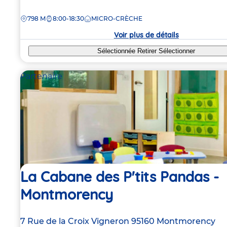
de
DISTANCE
798 M
8:00-18:30
MICRO-CRÈCHE
la
crèche
Voir plus de détails
Sélectionnée
Retirer
Sélectionner
Partenaire
La Cabane des P'tits Pandas -
Montmorency
Adresse
7 Rue de la Croix Vigneron
95160
Montmorency