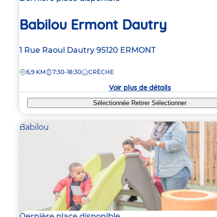
Babilou Ermont Dautry
Adresse
1 Rue Raoul Dautry
95120
ERMONT
de
DISTANCE
6,9 KM
7:30-18:30
CRÈCHE
la
crèche
Voir plus de détails
Sélectionnée
Retirer
Sélectionner
Babilou
Dernière place disponible