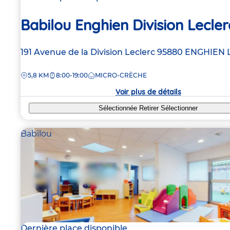
Babilou Enghien Division Lecler
Adresse
191 Avenue de la Division Leclerc
95880
ENGHIEN 
de
DISTANCE
5,8 KM
8:00-19:00
MICRO-CRÈCHE
la
crèche
Voir plus de détails
Sélectionnée
Retirer
Sélectionner
Babilou
Dernière place disponible