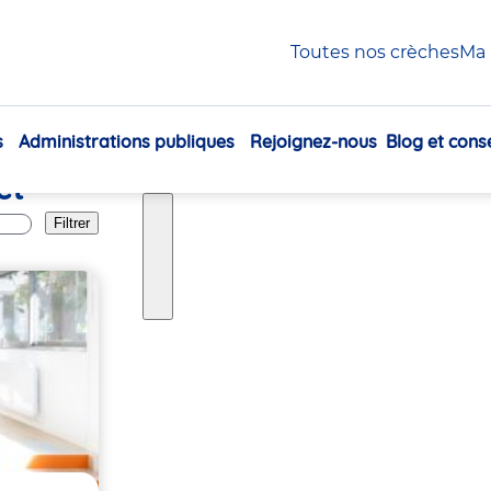
omont
Toutes nos crèches
Ma 
s
Administrations publiques
Rejoignez-nous
Blog et conse
Navigation
et
principale
Filtrer