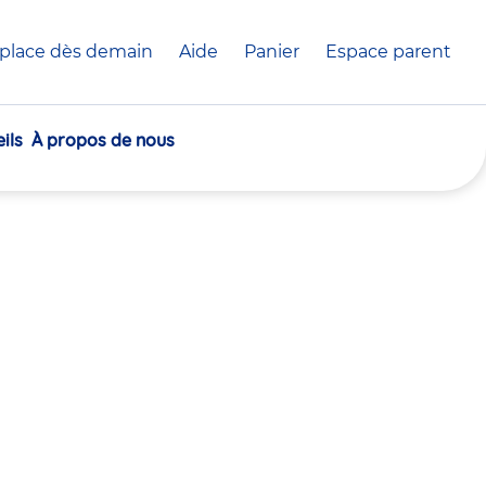
place dès demain
Aide
Panier
crèche(s)
Espace parent
sélectionnée(s)
ils
À propos de nous
30
30