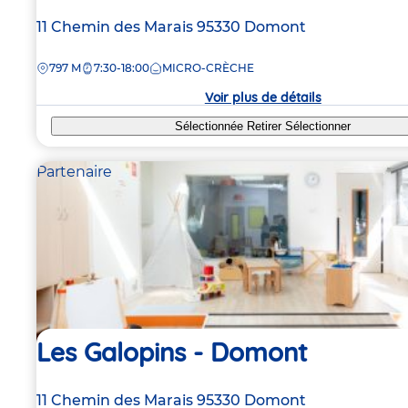
Adresse
11 Chemin des Marais
95330
Domont
de
DISTANCE
797 M
7:30-18:00
MICRO-CRÈCHE
la
crèche
Voir plus de détails
Sélectionnée
Retirer
Sélectionner
Partenaire
Les Galopins - Domont
Adresse
11 Chemin des Marais
95330
Domont