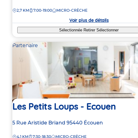
de
DISTANCE
2,7 KM
7:00-19:00
MICRO-CRÈCHE
la
crèche
Voir plus de détails
Sélectionnée
Retirer
Sélectionner
Partenaire
Les Petits Loups - Ecouen
Adresse
5 Rue Aristide Briand
95440
Écouen
de
DISTANCE
4,1 KM
7:30-18:30
MICRO-CRÈCHE
la