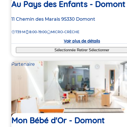
Au Pays des Enfants - Domont
Adresse
11 Chemin des Marais
95330
Domont
de
DISTANCE
739 M
8:00-19:00
MICRO-CRÈCHE
la
crèche
Voir plus de détails
Sélectionnée
Retirer
Sélectionner
Partenaire
Mon Bébé d'Or - Domont