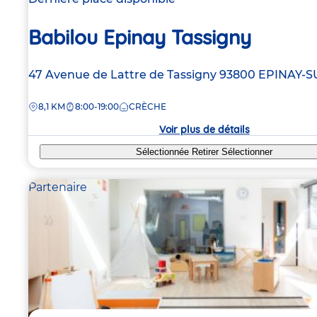
Babilou Epinay Tassigny
Adresse
47 Avenue de Lattre de Tassigny
93800
EPINAY-S
de
DISTANCE
8,1 KM
8:00-19:00
CRÈCHE
la
crèche
Voir plus de détails
Sélectionnée
Retirer
Sélectionner
Partenaire