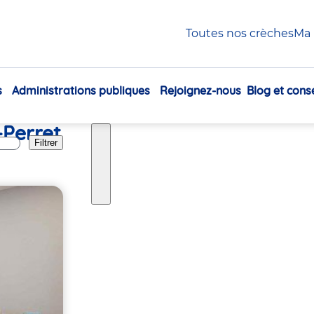
Toutes nos crèches
Ma 
s
Administrations publiques
Rejoignez-nous
Blog et conse
Navigation
principale
-Perret
Filtrer