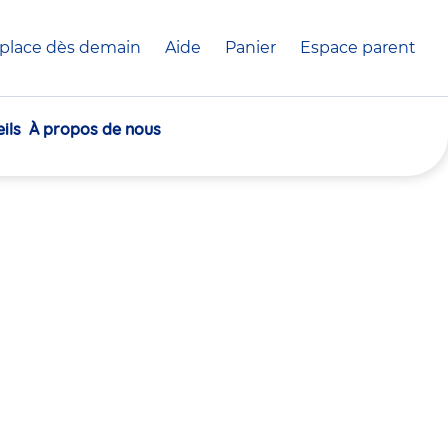
place dès demain
Aide
Panier
crèche(s)
Espace parent
sélectionnée(s)
ils
À propos de nous
30
30