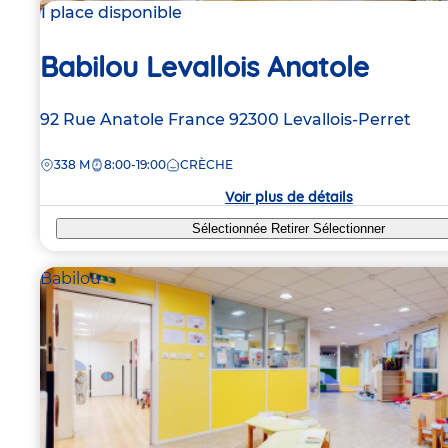
1 place disponible
Babilou Levallois Anatole
Adresse
92 Rue Anatole France
92300
Levallois-Perret
de
DISTANCE
338 M
8:00-19:00
CRÈCHE
la
crèche
Voir plus de détails
Sélectionnée
Retirer
Sélectionner
Babilou