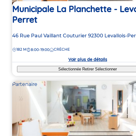
Municipale La Planchette - Leva
Perret
Adresse
46 Rue Paul Vaillant Couturier
92300
Levallois-Per
de
DISTANCE
182 M
CRÈCHE
la
8:00-19:00
crèche
Voir plus de détails
Sélectionnée
Retirer
Sélectionner
Partenaire