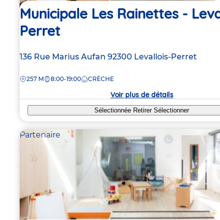
Municipale Les Rainettes - Leva
Perret
Adresse
136 Rue Marius Aufan
92300
Levallois-Perret
de
DISTANCE
257 M
8:00-19:00
CRÈCHE
la
crèche
Voir plus de détails
Sélectionnée
Retirer
Sélectionner
Partenaire