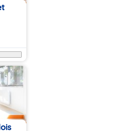
et
ois