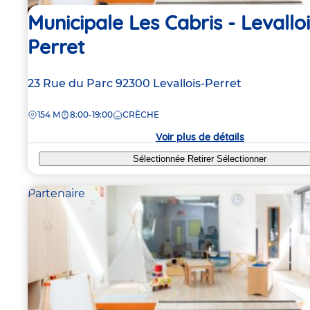
Municipale Les Cabris - Levallo
Perret
Adresse
23 Rue du Parc
92300
Levallois-Perret
de
DISTANCE
154 M
8:00-19:00
CRÈCHE
la
crèche
Voir plus de détails
Sélectionnée
Retirer
Sélectionner
Partenaire