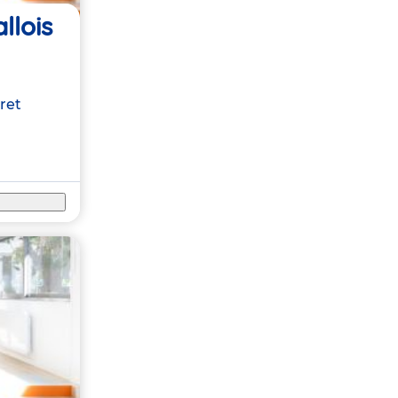
llois
ret