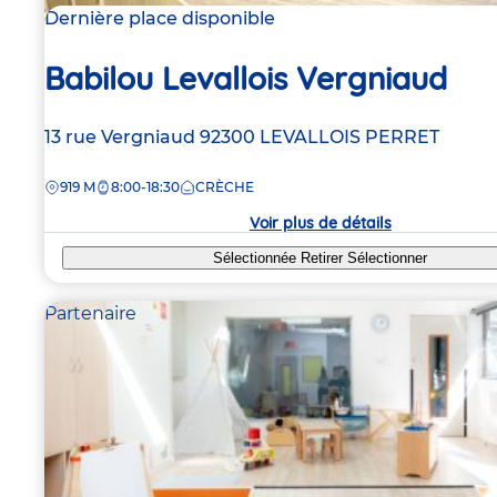
Dernière place disponible
Babilou Levallois Vergniaud
Adresse
13 rue Vergniaud
92300
LEVALLOIS PERRET
de
DISTANCE
919 M
8:00-18:30
CRÈCHE
la
crèche
Voir plus de détails
Sélectionnée
Retirer
Sélectionner
Partenaire