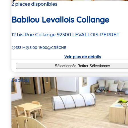
2 places disponibles
Babilou Levallois Collange
Adresse
12 bis Rue Collange
92300
LEVALLOIS-PERRET
de
DISTANCE
633 M
8:00-19:00
CRÈCHE
la
crèche
Voir plus de détails
Sélectionnée
Retirer
Sélectionner
Babilou