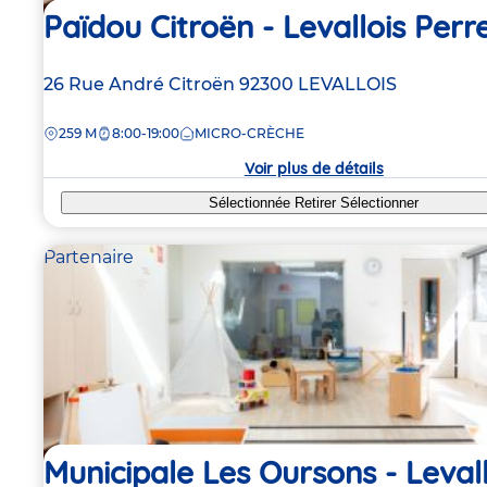
Païdou Citroën - Levallois Perr
Adresse
26 Rue André Citroën
92300
LEVALLOIS
de
DISTANCE
259 M
8:00-19:00
MICRO-CRÈCHE
la
crèche
Voir plus de détails
Sélectionnée
Retirer
Sélectionner
Partenaire
Municipale Les Oursons - Levall