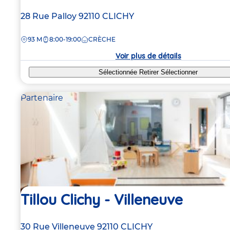
Adresse
28 Rue Palloy
92110
CLICHY
de
DISTANCE
93 M
8:00-19:00
CRÈCHE
la
crèche
Voir plus de détails
Sélectionnée
Retirer
Sélectionner
Partenaire
Tillou Clichy - Villeneuve
Adresse
30 Rue Villeneuve
92110
CLICHY