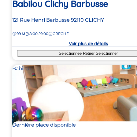
Babilou Clichy Barbusse
Adresse
121 Rue Henri Barbusse
92110
CLICHY
de
DISTANCE
99 M
8:00-19:00
CRÈCHE
la
crèche
Voir plus de détails
Sélectionnée
Retirer
Sélectionner
Babilou
Dernière place disponible