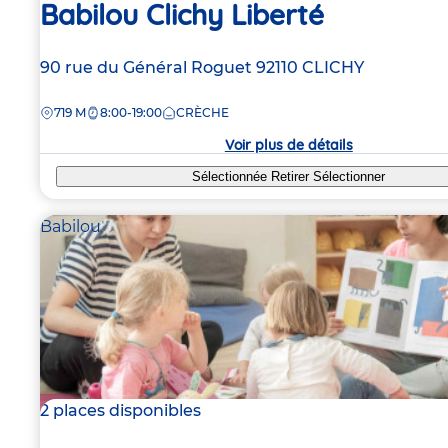
Babilou Clichy Liberté
Adresse
90 rue du Général Roguet
92110
CLICHY
de
DISTANCE
719 M
8:00-19:00
CRÈCHE
la
crèche
Voir plus de détails
Sélectionnée
Retirer
Sélectionner
Babilou
2 places disponibles