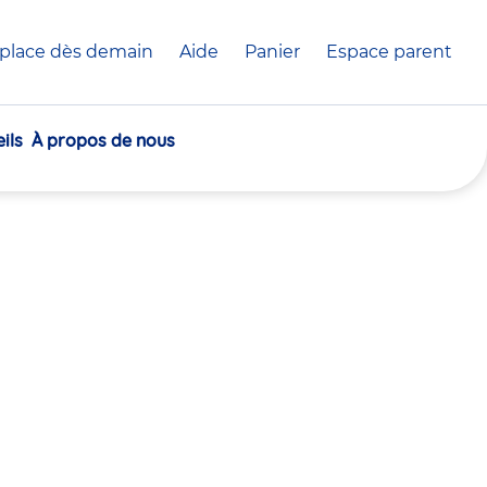
place dès demain
Aide
Panier
crèche(s)
Espace parent
sélectionnée(s)
ils
À propos de nous
30
30