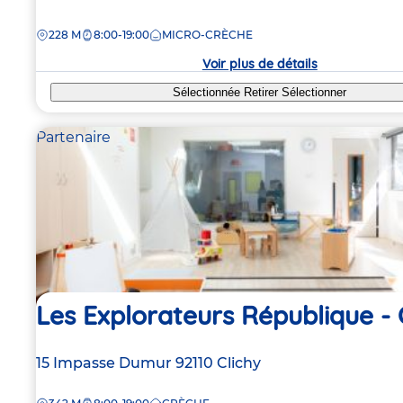
de
DISTANCE
228 M
8:00-19:00
MICRO-CRÈCHE
la
crèche
Voir plus de détails
Sélectionnée
Retirer
Sélectionner
Partenaire
Les Explorateurs République - 
Adresse
15 Impasse Dumur
92110
Clichy
de