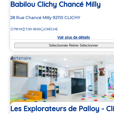
Babilou Clichy Chancé Milly
Adresse
28 Rue Chancé Milly
92110
CLICHY
de
DISTANCE
791 M
7:30-19:00
CRÈCHE
la
crèche
Voir plus de détails
Sélectionnée
Retirer
Sélectionner
Partenaire
Les Explorateurs de Palloy - Cl