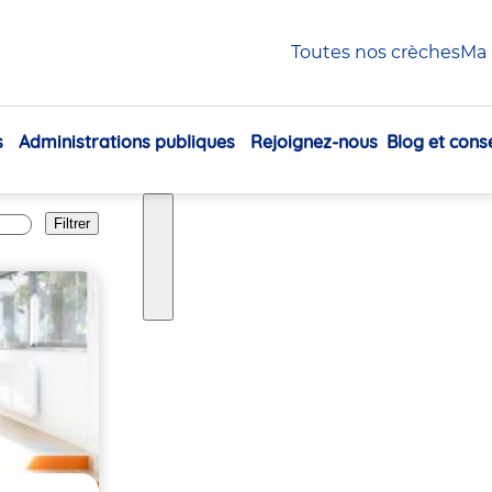
Clichy
Toutes nos crèches
Ma 
s
Administrations publiques
Rejoignez-nous
Blog et conse
Navigation
principale
Filtrer