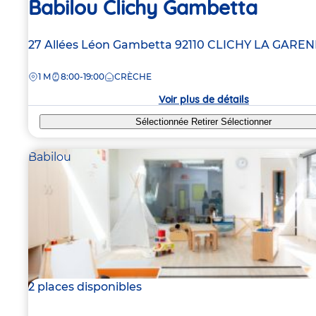
Babilou Clichy Gambetta
Adresse
27 Allées Léon Gambetta
92110
CLICHY LA GARE
de
DISTANCE
1 M
8:00-19:00
CRÈCHE
la
crèche
Voir plus de détails
Sélectionnée
Retirer
Sélectionner
Babilou
2 places disponibles