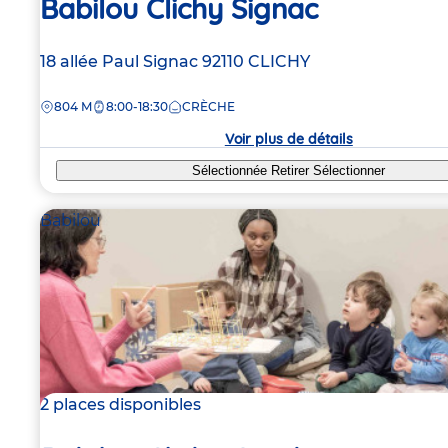
Babilou Clichy Signac
Adresse
18 allée Paul Signac
92110
CLICHY
de
DISTANCE
804 M
8:00-18:30
CRÈCHE
la
crèche
Voir plus de détails
Sélectionnée
Retirer
Sélectionner
Babilou
2 places disponibles