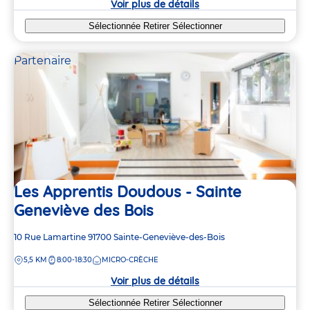
Voir plus de détails
Sélectionnée
Retirer
Sélectionner
Partenaire
Les Apprentis Doudous - Sainte
Geneviève des Bois
Adresse
10 Rue Lamartine
91700
Sainte-Geneviève-des-Bois
de
DISTANCE
5,5 KM
8:00-18:30
MICRO-CRÈCHE
la
crèche
Voir plus de détails
Sélectionnée
Retirer
Sélectionner