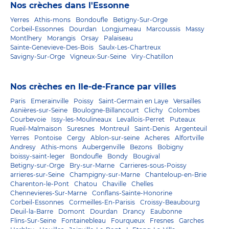
Nos crèches dans l'Essonne
Yerres
Athis-mons
Bondoufle
Betigny-Sur-Orge
Corbeil-Essonnes
Dourdan
Longjumeau
Marcoussis
Massy
Montlhery
Morangis
Orsay
Palaiseau
Sainte-Genevieve-Des-Bois
Saulx-Les-Chartreux
Savigny-Sur-Orge
Vigneux-Sur-Seine
Viry-Chatillon
Nos crèches en Ile-de-France par villes
Paris
Emerainville
Poissy
Saint-Germain en Laye
Versailles
Asnières-sur-Seine
Boulogne-Billancourt
Clichy
Colombes
Courbevoie
Issy-les-Moulineaux
Levallois-Perret
Puteaux
Rueil-Malmaison
Suresnes
Montreuil
Saint-Denis
Argenteuil
Yerres
Pontoise
Cergy
Ablon-sur-seine
Acheres
Alfortville
Andresy
Athis-mons
Aubergenville
Bezons
Bobigny
boissy-saint-leger
Bondoufle
Bondy
Bougival
Betigny-sur-Orge
Bry-sur-Marne
Carrieres-sous-Poissy
arrieres-sur-Seine
Champigny-sur-Marne
Chanteloup-en-Brie
Charenton-le-Pont
Chatou
Chaville
Chelles
Chennevieres-Sur-Marne
Conflans-Sainte-Honorine
Corbeil-Essonnes
Cormeilles-En-Parisis
Croissy-Beaubourg
Deuil-la-Barre
Domont
Dourdan
Drancy
Eaubonne
Flins-Sur-Seine
Fontainebleau
Fourqueux
Fresnes
Garches