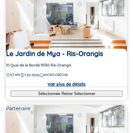
Le Jardin de Mya - Ris-Orangis
Adresse
10 Quai de la Bordé
91130
Ris-Orangis
de
DISTANCE
5,7 KM
MICRO-CRÈCHE
7:30-19:00
la
crèche
Voir plus de détails
Sélectionnée
Retirer
Sélectionner
Partenaire