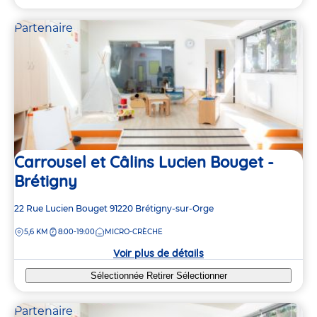
Partenaire
Carrousel et Câlins Lucien Bouget -
Brétigny
Adresse
22 Rue Lucien Bouget
91220
Brétigny-sur-Orge
de
DISTANCE
5,6 KM
8:00-19:00
MICRO-CRÈCHE
la
crèche
Voir plus de détails
Sélectionnée
Retirer
Sélectionner
Partenaire