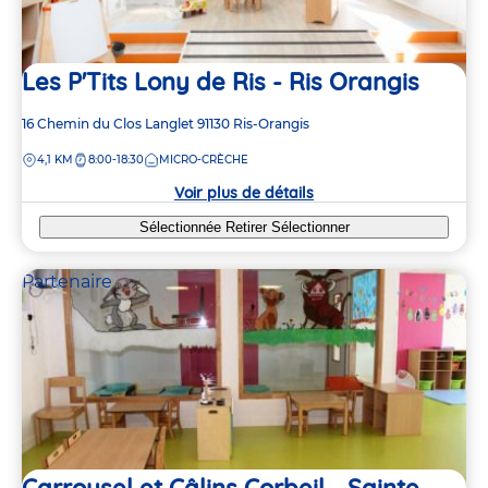
Les P'Tits Lony de Ris - Ris Orangis
Adresse
16 Chemin du Clos Langlet
91130
Ris-Orangis
de
DISTANCE
4,1 KM
8:00-18:30
MICRO-CRÈCHE
la
crèche
Voir plus de détails
Sélectionnée
Retirer
Sélectionner
Partenaire
Carrousel et Câlins Corbeil - Sainte-