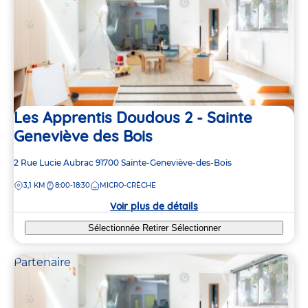
Les Apprentis Doudous 2 - Sainte
Geneviève des Bois
Adresse
2 Rue Lucie Aubrac
91700
Sainte-Geneviève-des-Bois
de
DISTANCE
3,1 KM
8:00-18:30
MICRO-CRÈCHE
la
crèche
Voir plus de détails
Sélectionnée
Retirer
Sélectionner
Partenaire