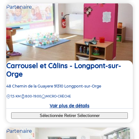
Partenaire
Carrousel et Câlins - Longpont-sur-
Orge
Adresse
48 Chemin de la Guayere
91310
Longpont-sur-Orge
de
DISTANCE
7,5 KM
8:00-19:00
MICRO-CRÈCHE
la
crèche
Voir plus de détails
Sélectionnée
Retirer
Sélectionner
Partenaire