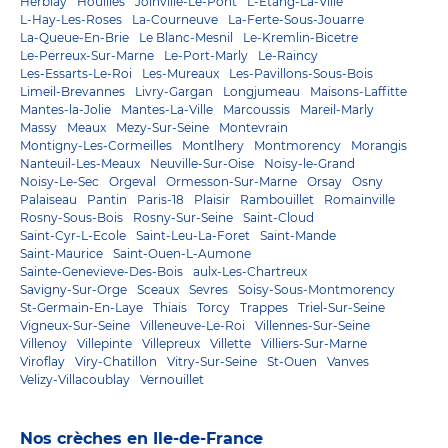
Herblay
Houilles
Joinville-Le-Pont
L-Etang-La-Ville
L-Hay-Les-Roses
La-Courneuve
La-Ferte-Sous-Jouarre
La-Queue-En-Brie
Le Blanc-Mesnil
Le-Kremlin-Bicetre
Le-Perreux-Sur-Marne
Le-Port-Marly
Le-Raincy
Les-Essarts-Le-Roi
Les-Mureaux
Les-Pavillons-Sous-Bois
Limeil-Brevannes
Livry-Gargan
Longjumeau
Maisons-Laffitte
Mantes-la-Jolie
Mantes-La-Ville
Marcoussis
Mareil-Marly
Massy
Meaux
Mezy-Sur-Seine
Montevrain
Montigny-Les-Cormeilles
Montlhery
Montmorency
Morangis
Nanteuil-Les-Meaux
Neuville-Sur-Oise
Noisy-le-Grand
Noisy-Le-Sec
Orgeval
Ormesson-Sur-Marne
Orsay
Osny
Palaiseau
Pantin
Paris-18
Plaisir
Rambouillet
Romainville
Rosny-Sous-Bois
Rosny-Sur-Seine
Saint-Cloud
Saint-Cyr-L-Ecole
Saint-Leu-La-Foret
Saint-Mande
Saint-Maurice
Saint-Ouen-L-Aumone
Sainte-Genevieve-Des-Bois
aulx-Les-Chartreux
Savigny-Sur-Orge
Sceaux
Sevres
Soisy-Sous-Montmorency
St-Germain-En-Laye
Thiais
Torcy
Trappes
Triel-Sur-Seine
Vigneux-Sur-Seine
Villeneuve-Le-Roi
Villennes-Sur-Seine
Villenoy
Villepinte
Villepreux
Villette
Villiers-Sur-Marne
Viroflay
Viry-Chatillon
Vitry-Sur-Seine
St-Ouen
Vanves
Velizy-Villacoublay
Vernouillet
Nos crèches en Ile-de-France