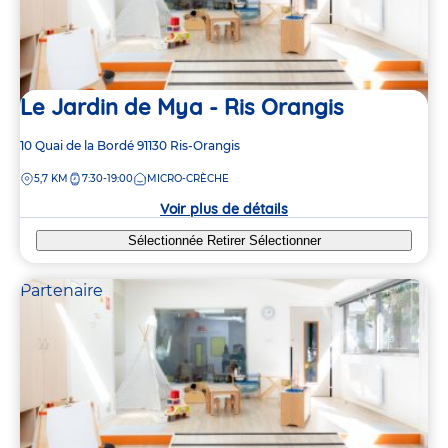
Le Jardin de Mya - Ris Orangis
Adresse
10 Quai de la Bordé
91130
Ris-Orangis
de
DISTANCE
5,7 KM
7:30-19:00
MICRO-CRÈCHE
la
crèche
Voir plus de détails
Sélectionnée
Retirer
Sélectionner
Partenaire