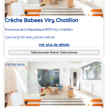
Crèche Babees Viry Chatillon
Adresse
19 Avenue de la République
91170
Viry-Châtillon
de
DISTANCE
6,5 KM
7:30-18:30
MICRO-CRÈCHE
la
crèche
Voir plus de détails
Sélectionnée
Retirer
Sélectionner
Partenaire