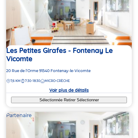
Les Petites Girafes - Fontenay Le
Vicomte
Adresse
20 Rue de l'Orme
91540
Fontenay-le-Vicomte
de
DISTANCE
7,6 KM
7:30-18:30
MICRO-CRÈCHE
la
crèche
Voir plus de détails
Sélectionnée
Retirer
Sélectionner
Partenaire