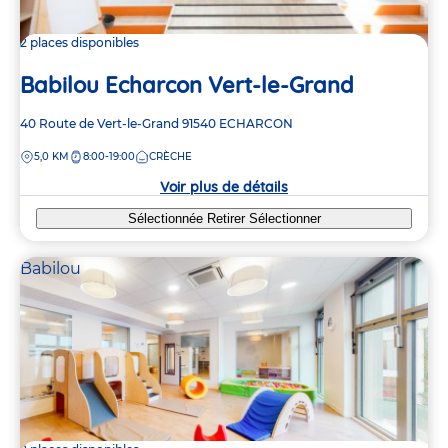
2 places disponibles
Babilou Echarcon Vert-le-Grand
Adresse
40 Route de Vert-le-Grand
91540
ECHARCON
de
DISTANCE
5,0 KM
8:00-19:00
CRÈCHE
la
crèche
Voir plus de détails
Sélectionnée
Retirer
Sélectionner
Babilou