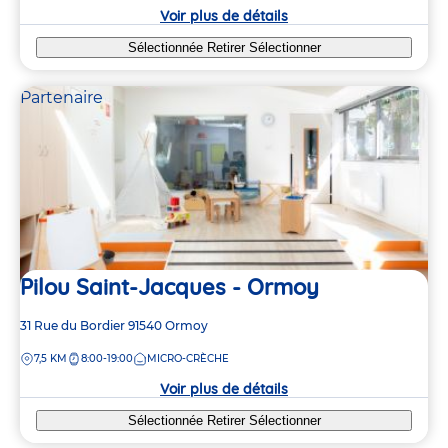
crèche
Voir plus de détails
Sélectionnée
Retirer
Sélectionner
Partenaire
Pilou Saint-Jacques - Ormoy
Adresse
31 Rue du Bordier
91540
Ormoy
de
DISTANCE
7,5 KM
8:00-19:00
MICRO-CRÈCHE
la
crèche
Voir plus de détails
Sélectionnée
Retirer
Sélectionner