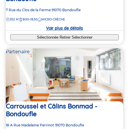
Adresse
7 Rue du Clos de la Ferme
91070
Bondoufle
de
DISTANCE
352 M
8:00-18:30
MICRO-CRÈCHE
la
crèche
Voir plus de détails
Sélectionnée
Retirer
Sélectionner
Partenaire
Carroussel et Câlins Bonmad -
Bondoufle
Adresse
18 A Rue Madeleine Perrinot
91070
Bondoufle