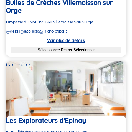
Bulles de Crèches Villemoisson sur
Orge
Adresse
1 Impasse du Moulin
91360
Villemoisson-sur-Orge
de
DISTANCE
6,6 KM
8:00-18:30
MICRO-CRÈCHE
la
crèche
Voir plus de détails
Sélectionnée
Retirer
Sélectionner
Partenaire
Les Explorateurs d'Epinay
Adresse
10-18 Allée des Rossays
91360
Épinay-sur-Orge