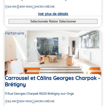
de
3
3
DISTANCE
6,0 KM
8:00-19:00
MICRO-CRÈCHE
la
2
2
crèche
Voir plus de détails
Sélectionnée
Retirer
Sélectionner
Partenaire
Carrousel et Câlins Georges Charpak -
Brétigny
Adresse
11 Rue Georges Charpak
91220
Brétigny-sur-Orge
de
DISTANCE
6,2 KM
8:00-19:00
MICRO-CRÈCHE
la