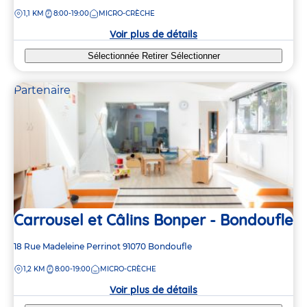
de
DISTANCE
1,1 KM
8:00-19:00
MICRO-CRÈCHE
la
crèche
Voir plus de détails
Sélectionnée
Retirer
Sélectionner
Partenaire
Carrousel et Câlins Bonper - Bondoufle
Adresse
18 Rue Madeleine Perrinot
91070
Bondoufle
de
DISTANCE
1,2 KM
8:00-19:00
MICRO-CRÈCHE
la
crèche
Voir plus de détails