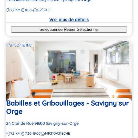
de
DISTANCE
7,2 KM
CRÈCHE
8:00-
la
crèche
Voir plus de détails
Sélectionnée
Retirer
Sélectionner
Partenaire
Babilles et Gribouillages - Savigny sur
Orge
Adresse
24 Grande Rue
91600
Savigny-sur-Orge
de
DISTANCE
7,3 KM
7:30-19:00
MICRO-CRÈCHE
la