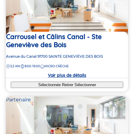
Carrousel et Câlins Canal - Ste
Geneviève des Bois
Adresse
Avenue du Canal
91700
SAINTE GENEVIÈVE DES BOIS
de
DISTANCE
3,5 KM
8:00-19:00
MICRO-CRÈCHE
la
crèche
Voir plus de détails
Sélectionnée
Retirer
Sélectionner
Partenaire