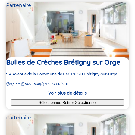
Partenaire
Bulles de Crèches Brétigny sur Orge
Adresse
5 A Avenue de la Commune de Paris
91220
Brétigny-sur-Orge
de
DISTANCE
6,3 KM
8:00-18:30
MICRO-CRÈCHE
la
crèche
Voir plus de détails
Sélectionnée
Retirer
Sélectionner
Partenaire