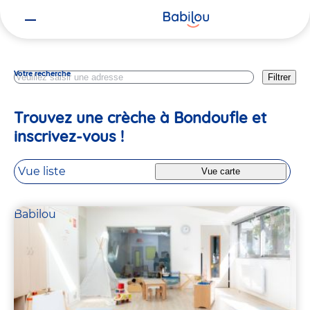
Vous
Essonne
êtes
ici
Votre recherche
Filtrer
Trouvez une crèche à Bondoufle et
inscrivez-vous !
Vue liste
Vue carte
Babilou