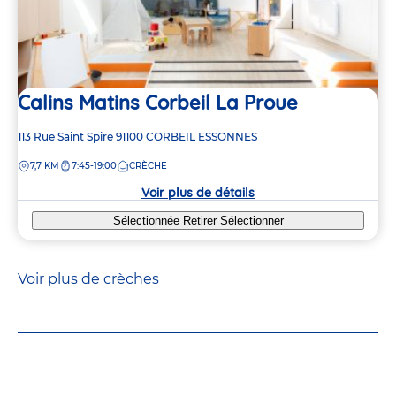
Calins Matins Corbeil La Proue
Adresse
113 Rue Saint Spire
91100
CORBEIL ESSONNES
de
DISTANCE
7,7 KM
7:45-19:00
CRÈCHE
la
crèche
Voir plus de détails
Sélectionnée
Retirer
Sélectionner
Voir plus de crèches