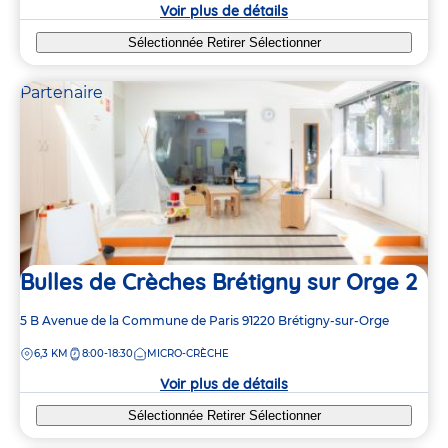
crèche
Voir plus de détails
Sélectionnée
Retirer
Sélectionner
Partenaire
Bulles de Crèches Brétigny sur Orge 2
Adresse
5 B Avenue de la Commune de Paris
91220
Brétigny-sur-Orge
de
DISTANCE
6,3 KM
8:00-18:30
MICRO-CRÈCHE
la
crèche
Voir plus de détails
Sélectionnée
Retirer
Sélectionner