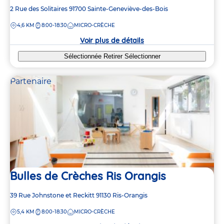
Adresse
2 Rue des Solitaires
91700
Sainte-Geneviève-des-Bois
de
DISTANCE
4,6 KM
8:00-18:30
MICRO-CRÈCHE
la
crèche
Voir plus de détails
Sélectionnée
Retirer
Sélectionner
Partenaire
Bulles de Crèches Ris Orangis
Adresse
39 Rue Johnstone et Reckitt
91130
Ris-Orangis
de
DISTANCE
5,4 KM
8:00-18:30
MICRO-CRÈCHE
la
crèche