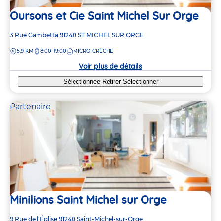
Oursons et Cie Saint Michel Sur Orge
Adresse
3 Rue Gambetta
91240
ST MICHEL SUR ORGE
de
DISTANCE
5,9 KM
8:00-19:00
MICRO-CRÈCHE
la
crèche
Voir plus de détails
Sélectionnée
Retirer
Sélectionner
Partenaire
2
2
2
2
4
4
2
2
Minilions Saint Michel sur Orge
2
2
4
4
Adresse
9 Rue de l'Église
91240
Saint-Michel-sur-Orge