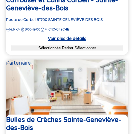
Geneviève-des-Bois
Adresse
Route de Corbeil
91700
SAINTE GENEVIÈVE DES BOIS
de
DISTANCE
4,6 KM
8:00-19:00
MICRO-CRÈCHE
la
crèche
Voir plus de détails
Sélectionnée
Retirer
Sélectionner
Partenaire
Bulles de Crèches Sainte-Geneviève-
des-Bois