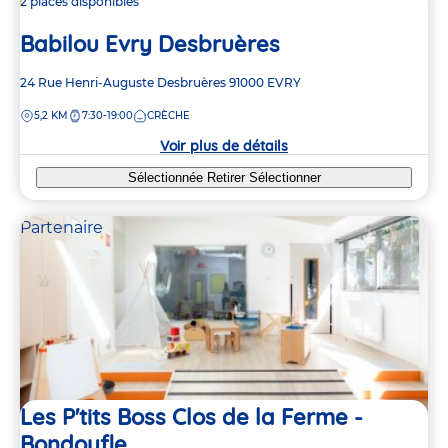
2 places disponibles
Babilou Evry Desbruères
Adresse
24 Rue Henri-Auguste Desbruères
91000
EVRY
de
DISTANCE
5,2 KM
7:30-19:00
CRÈCHE
la
crèche
Voir plus de détails
Sélectionnée
Retirer
Sélectionner
Partenaire
Les P'tits Boss Clos de la Ferme -
Bondoufle