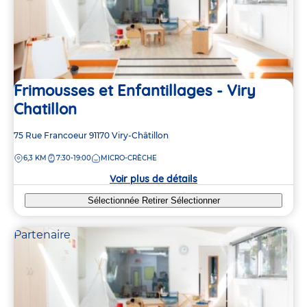
Frimousses et Enfantillages - Viry
Chatillon
Adresse
75 Rue Francoeur
91170
Viry-Châtillon
de
DISTANCE
6,3 KM
7:30-19:00
MICRO-CRÈCHE
la
crèche
Voir plus de détails
Sélectionnée
Retirer
Sélectionner
Partenaire