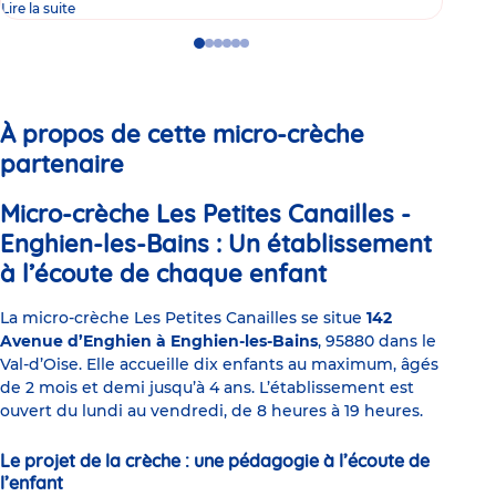
Lire la suite
Lire 
Go
Go
Go
Go
Go
Go
to
to
to
to
to
to
slide
slide
slide
slide
slide
slide
1
2
3
4
5
6
À propos de cette micro-crèche
partenaire
Micro-crèche Les Petites Canailles -
Enghien-les-Bains : Un établissement
à l’écoute de chaque enfant
La micro-crèche Les Petites Canailles se situe
142
Avenue d’Enghien à Enghien-les-Bains
, 95880 dans le
Val-d’Oise. Elle accueille dix enfants au maximum, âgés
de 2 mois et demi jusqu’à 4 ans. L’établissement est
ouvert du lundi au vendredi, de 8 heures à 19 heures.
Le projet de la crèche : une pédagogie à l’écoute de
l’enfant