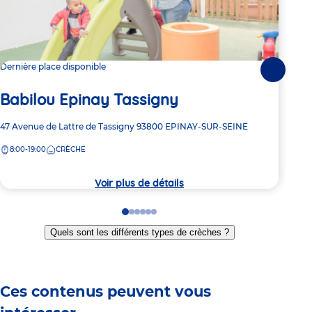
Dernière place disponible
Dern
Suivante
Babilou Epinay Tassigny
Ba
Adresse
47 Avenue de Lattre de Tassigny
93800
EPINAY-SUR-SEINE
Adre
191 
de
de
8:00-19:00
CRÈCHE
8:
la
la
crèche
crèc
Voir plus de détails
Go
Go
Go
Go
Go
Go
to
to
to
to
to
to
Quels sont les différents types de crèches ?
slide
slide
slide
slide
slide
slide
1
2
3
4
5
6
Ces contenus peuvent vous