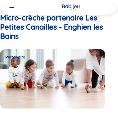
Vous
Accueil
Les Petites Canailles - Enghien les Bains
êtes
ici
Micro-crèche partenaire Les
Petites Canailles - Enghien les
Bains
Partenaire