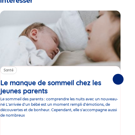
intéresser
Santé
Sa
Le manque de sommeil chez les
Gr
Suivante
jeunes parents
Article
co
Le sommeil des parents : comprendre les nuits avec un nouveau-
Les 
né L'arrivée d'un bébé est un moment rempli d'émotions, de
les 
découvertes et de bonheur. Cependant, elle s'accompagne aussi
l'es
de nombreux
gast